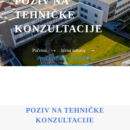
POZIV NA
TEHNIČKE
KONZULTACIJE
Početna
Javna nabava
Poziv na tehničke konzultacije
POZIV NA TEHNIČKE
KONZULTACIJE