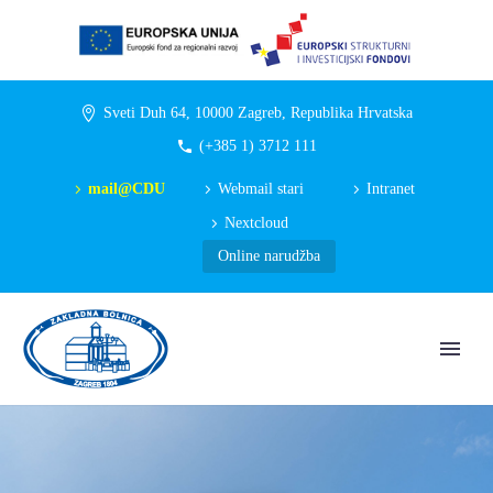
Sveti Duh 64, 10000 Zagreb, Republika Hrvatska
(+385 1) 3712 111
mail@CDU
Webmail stari
Intranet
Nextcloud
Online narudžba