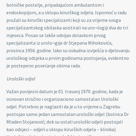
bolničke postelje, pripadajućom ambulantom i
endoskopijom, a u sklopu kirurškog odjela. Ispomoć u radu
pružali su kirurški specijalizanti koji su za vrijeme svoga
specijalizantskog obilaska asistirali na uro¬logiji dva do tri
mjeseca. Posao se lakše odvijao dolaskom prvog
specijalizanta iz urolo¬gije dr Stjepana Mihokovića,
prosinca 1956. godine. Iako su oskudna izviješća o djelovanju
urološkog odsjeka u prvim godinama postojanja, evidentno
je postepeno povećanje obima rada.
Urološki odjel
Važan povijesni datum je 01. travanj 1970. godine, kada je
osnovan stručno i organizaciono samostalan Urološki
odjel. Potrebno je naglasiti da je u to vrijeme u Zagrebu
postojao samo jedan samostalan urološki odjel (bolnica Dr
Mladen Stojanović; dok su ostali urološki odjeli postojali
kao odsjeci – odjeli u sklopu kirurških odjela – klinika).