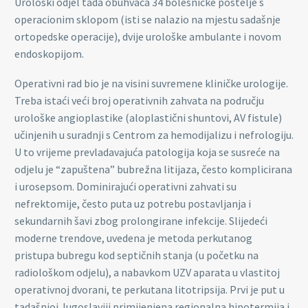
Urološki odjel tada obuhvaća 34 bolesničke postelje s
operacionim sklopom (isti se nalazio na mjestu sadašnje
ortopedske operacije), dvije urološke ambulante i novom
endoskopijom.
Operativni rad bio je na visini suvremene kliničke urologije.
Treba istaći veći broj operativnih zahvata na području
urološke angioplastike (aloplastični shuntovi, AV fistule)
učinjenih u suradnji s Centrom za hemodijalizu i nefrologiju.
U to vrijeme prevladavajuća patologija koja se susreće na
odjelu je “zapuštena” bubrežna litijaza, često komplicirana
i urosepsom. Dominirajući operativni zahvati su
nefrektomije, često puta uz potrebu postavljanja i
sekundarnih šavi zbog prolongirane infekcije. Slijedeći
moderne trendove, uvedena je metoda perkutanog
pristupa bubregu kod septičnih stanja (u početku na
radiološkom odjelu), a nabavkom UZV aparata u vlastitoj
operativnoj dvorani, te perkutana litotripsija. Prvi je put u
tadašnjoj Jugoslaviji primijenjena regionalna hipotermija i