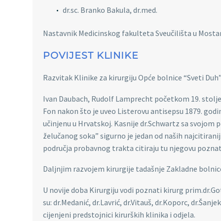
dr.sc. Branko Bakula, dr.med.
Nastavnik Medicinskog fakulteta Sveučilišta u Mostaru j
POVIJEST KLINIKE
Razvitak Klinike za kirurgiju Opće bolnice “Sveti Duh
Ivan Daubach, Rudolf Lamprecht početkom 19. stoljeća
Fon nakon što je uveo Listerovu antisepsu 1879. godin
učinjenu u Hrvatskoj. Kasnije dr.Schwartz sa svojom
želučanog soka” sigurno je jedan od naših najcitirani
područja probavnog trakta citiraju tu njegovu poznat
Daljnjim razvojem kirurgije tadašnje Zakladne bolni
U novije doba Kirurgiju vodi poznati kirurg prim.dr.Go
su: dr.Medanić, dr.Lavrić, dr.Vitauš, dr.Koporc, dr.Šanjek
cijenjeni predstojnici kirurških klinika i odjela.