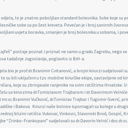
 odjela, te je znatno poboljšan standard bolesnika. Sobe koje su p
sničke sobe sa po šest kreveta. Povećan je i broj sanirnih čvorov
boljšani uvjeta boravka, smanjen je broj bolesnika u sobama, i pov
Kajfeš” postaje poznat i priznat ne samo u gradu Zagrebu, nego se 
lova tadašnje Jugoslavije, poglavito iz BiH-a.
bio je prof.dr.Branimir Cvitanović, a brojni kirurzi sudjelovali su
 su bili uključeni u tzv. mobilne kirurške ekipe, sastavljene od ki
čara, koje su zbrinjavale ranjenike na svim ratištima Hrvatske. U 
a čelu sa kirurzima dr.Tomislavom Trajbarom i dr.Davorinom Velnić
li mr.sc.Branimir Vučković, dr.Tomislav Trajbar i Tugomir Gverić, prim
radiške i Đakova. Kirurzi naše bolnice ispomagali su kolege u drug
dnoj blizini ratišta: Vukovar, Vinkovci, Slavonski Brod, Gospić, Kn
be “Zrinko–Frankopani” sudjelovali su dr.Davorin Velnić i doc.dr.sc