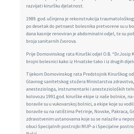
razvijati kiruršku djelatnost.
1989. god. učinjena je rekonstrukcija traumatološkog
po desetak do petnaest bolesnika pretvorene su u bole
dana kasnije renoviran je abdominalni odjel, te su po
broja sanitarnih čvorova.
Prije Domovinskog rata Kirurški odjel O.B. “Dr.Josip 
brojni bolesnici kako iz Hrvatske tako i iz drugih dije
Tijekom Domovinskog rata Predstojnik Kirurškog odjela 
Glavnog sanitetskog stožera Ministarstva zdravstva, te
anesteziologa, instrumentarki i anestezioloških tehni
kolovozu 1991.god. kirurške ekipe iz naše bolnice, n
boravile su u vukovarskoj bolnici, a ekipe koje su vodi
boravile su na ratištima Petrinje, Novske, Pakraca, G
zdravstvenim ustanovama koje su se nalazile u neposre
obuci Specijalnih postrojbi MUP-a i Specijalne postroj
Rašić