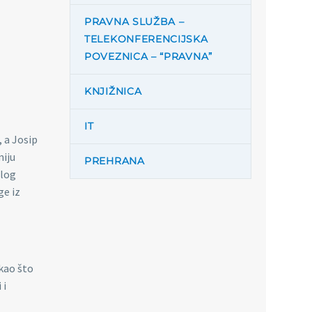
PRAVNA SLUŽBA –
TELEKONFERENCIJSKA
POVEZNICA – “PRAVNA”
KNJIŽNICA
IT
 a Josip
miju
PREHRANA
elog
ge iz
 kao što
 i