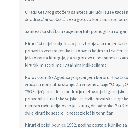
U radu Glavnog stožera saniteta uključili su se tadašn
doc.dr.sc.Žarko Rašić, te su gotovo kontinuirano borav
Sanitestku službu u susjednoj BiH pomogli su i organiz
Kirurtški odjel sudjelovao je u zbrinjavaju ranjenika i
prihvatio veći ranjenika iz konvoja kojim su izvučen di
je kao ratna kirurgija, pa su gotovo u potpunosti zau
kirurškim stanjima i vitalnim indikacijama.
Polovicom 1992.god. sa jenjavanjem borbi u Hrvatskoj 
vraća na normalne stanje. Za vrijeme akcije “Oluja”, O
“SOS dječjem selu” u području djelovanja II gardijske
pripadnika Hrvatske vojske, te civila hrvatske i srpske 
njenom radu sudjelovao je i kirurg dr.Jadranko Barišić
dvije kirurške sestre i anesteziološki tehničar.
Kirurški odjel bolnice 1992. godine postaje Klinika za