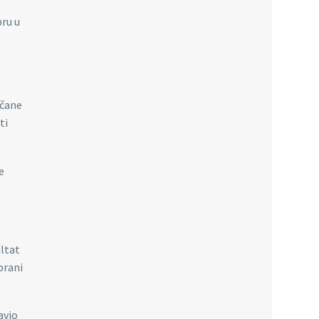
bru u
rčane
ti
e
ultat
brani
avio