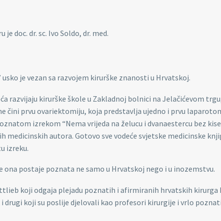
e doc. dr. sc. Ivo Soldo, dr. med.
” usko je vezan sa razvojem kirurške znanosti u Hrvatskoj.
 razvijaju kirurške škole u Zakladnoj bolnici na Jelačićevom trgu,
e čini prvu ovariektomiju, koja predstavlja ujedno i prvu laparoto
 poznatom izrekom “Nema vrijeda na želucu i dvanaestercu bez kis
jih medicinskih autora. Gotovo sve vodeće svjetske medicinske knji
u izreku.
ce ona postaje poznata ne samo u Hrvatskoj nego i u inozemstvu.
ttlieb koji odgaja plejadu poznatih i afirmiranih hrvatskih kirurga
 i drugi koji su poslije djelovali kao profesori kirurgije i vrlo poznati