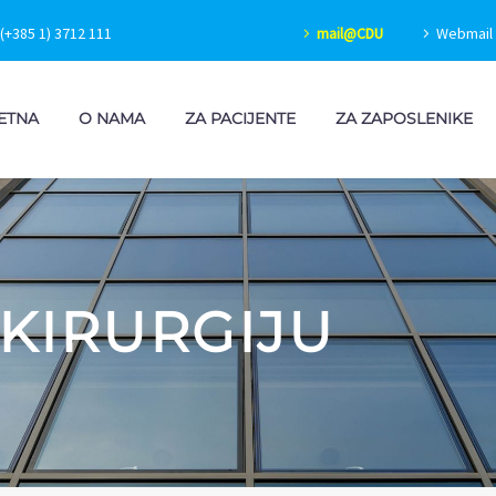
(+385 1) 3712 111
mail@CDU
Webmail 
ETNA
O NAMA
ZA PACIJENTE
ZA ZAPOSLENIKE
 KIRURGIJU