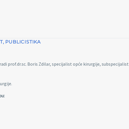
, PUBLICISTIKA
i prof.dr.sc. Boris Zdilar, specijalist opće kirurgije, subspecijalist
urgije.
bu: