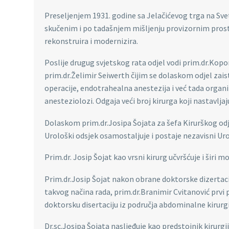
Preseljenjem 1931. godine sa Jelačićevog trga na Svet
skučenim i po tadašnjem mišljenju provizornim prosto
rekonstruira i modernizira.
Poslije drugug svjetskog rata odjel vodi prim.dr.Kopo
prim.dr.Želimir Seiwerth čijim se dolaskom odjel zaist
operacije, endotrahealna anestezija i već tada organi
anesteziolozi. Odgaja veći broj kirurga koji nastavlj
Dolaskom prim.dr.Josipa Šojata za šefa Kirurškog odje
Urološki odsjek osamostaljuje i postaje nezavisni Urol
Prim.dr. Josip Šojat kao vrsni kirurg učvršćuje i širi mo
Prim.dr.Josip Šojat nakon obrane doktorske dizertacije
takvog načina rada, prim.dr.Branimir Cvitanović prvi p
doktorsku disertaciju iz područja abdominalne kirurgi
Dr.sc.Josipa Šojata nasljeđuje kao predstojnik kirurgi