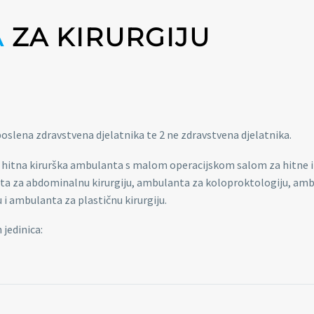
A
ZA KIRURGIJU
aposlena zdravstvena djelatnika te 2 ne zdravstvena djelatnika.
ata: hitna kirurška ambulanta s malom operacijskom salom za hitne 
ta za abdominalnu kirurgiju, ambulanta za koloproktologiju, am
i ambulanta za plastičnu kirurgiju.
 jedinica: