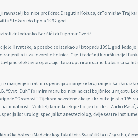
ji ravnatelj bolnice prof.dr.sc.Dragutin Košuta, dr.Tomislav Trajbar 
ili u Stožeru do lipnja 1992.god.
irali dr.Jadranko Barišić i dr.Tugomir Gverić.
z cijele Hrvatske, a posebo se istakao u listopadu 1991. god. kada je
o ranjenika iz vukovarske bolnice. Cijeli tadašnji kirurški odjel fun
stavljene elektivne operacije, te su operirani samo bolesnici sa hi
i smanjenjem ratnih operacija smanje se broj ranjenika i kirurški 
.B. “Sveti Duh” formira ratnu bolnicu na crti bojišnice u mjestu Lek
 brigade “Gromovi”. Tijekom navedene akcije zbrinuto je oko 195 ra
nacionalnosti. Voditelj kirurške ekipe bio je doc.dr.sc.Žarko Rašić, 
, specijalist urolog, specijalist anesteziolog, dvije sestre instrum
 kirurške bolesti Medicinskog fakulteta Sveučilišta u Zagrebu, čime