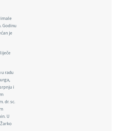
rimale
a. Godinu
ećan je
liječe
 u radu
rurga,
srpnju i
em
. dr. sc.
im
in. U
.Žarko