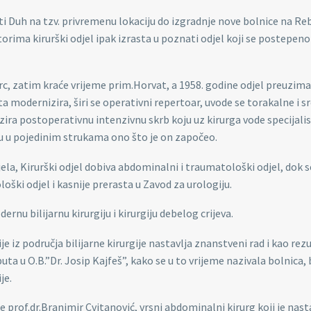
i Duh na tzv. privremenu lokaciju do izgradnje nove bolnice na Re
rima kirurški odjel ipak izrasta u poznati odjel koji se postepeno
rc, zatim kraće vrijeme prim.Horvat, a 1958. godine odjel preuzima
a modernizira, širi se operativni repertoar, uvode se torakalne i s
zira postoperativnu intenzivnu skrb koju uz kirurga vode specijalis
aju u pojedinim strukama ono što je on započeo.
la, Kirurški odjel dobiva abdominalni i traumatološki odjel, dok s
oški odjel i kasnije prerasta u Zavod za urologiju.
dernu bilijarnu kirurgiju i kirurgiju debelog crijeva.
 iz područja bilijarne kirurgije nastavlja znanstveni rad i kao rez
uta u O.B.”Dr. Josip Kajfeš”, kako se u to vrijeme nazivala bolnica, 
je.
je prof.dr.Branimir Cvitanović, vrsni abdominalni kirurg koji je nast