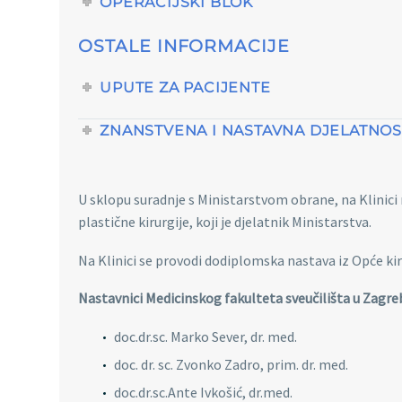
OPERACIJSKI BLOK
OSTALE INFORMACIJE
UPUTE ZA PACIJENTE
ZNANSTVENA I NASTAVNA DJELATNOST
U sklopu suradnje s Ministarstvom obrane, na Klinici rad
plastične kirurgije, koji je djelatnik Ministarstva.
Na Klinici se provodi dodiplomska nastava iz Opće kir
Nastavnici Medicinskog fakulteta sveučilišta u Zagre
doc.dr.sc. Marko Sever, dr. med.
doc. dr. sc. Zvonko Zadro, prim. dr. med.
doc.dr.sc.Ante Ivkošić, dr.med.