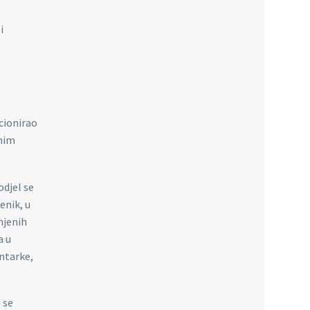
i
kcionirao
tnim
odjel se
enik, u
njenih
a u
entarke,
 se