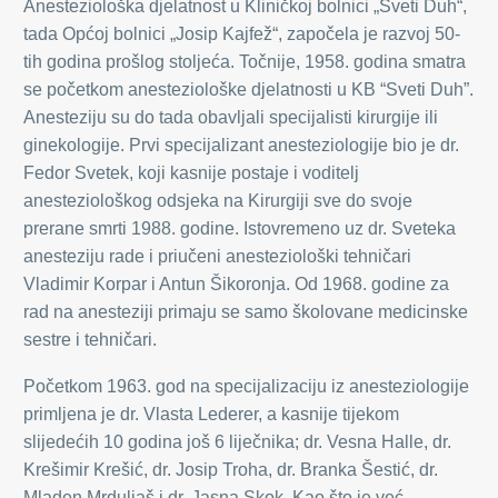
Anesteziološka djelatnost u Kliničkoj bolnici „Sveti Duh“,
tada Općoj bolnici „Josip Kajfež“, započela je razvoj 50-
tih godina prošlog stoljeća. Točnije, 1958. godina smatra
se početkom anesteziološke djelatnosti u KB “Sveti Duh”.
Anesteziju su do tada obavljali specijalisti kirurgije ili
ginekologije. Prvi specijalizant anesteziologije bio je dr.
Fedor Svetek, koji kasnije postaje i voditelj
anesteziološkog odsjeka na Kirurgiji sve do svoje
prerane smrti 1988. godine. Istovremeno uz dr. Sveteka
anesteziju rade i priučeni anesteziološki tehničari
Vladimir Korpar i Antun Šikoronja. Od 1968. godine za
rad na anesteziji primaju se samo školovane medicinske
sestre i tehničari.
Početkom 1963. god na specijalizaciju iz anesteziologije
primljena je dr. Vlasta Lederer, a kasnije tijekom
slijedećih 10 godina još 6 liječnika; dr. Vesna Halle, dr.
Krešimir Krešić, dr. Josip Troha, dr. Branka Šestić, dr.
Mladen Mrduljaš i dr. Jasna Skok. Kao što je već