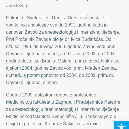
anesteziju.
Nakon dr. Sveteka, dr. Danica Orešković postaje
voditeljica anestezije sve do 1991. godine kada je
osnovan Zavod za anesteziologiju i intenzivno liječenje.
Prvi Pročelnik Zavoda bio je dr. Ivica Budinšćak. Od
ožujka 1993. do travnja 2003. godine Zavod vodi prim.
Davorko Djulepa, dr.med., a od travnja 2003. do 2004.
godine doc.dr.sc. Branka Maldini, prim.dr.med.
Nakratko
tijekom 2004. godine Zavod vodi prim. Mladen Zemba,
dr.med.,
a potom ponovno od 2004. do 2009. prim. dr.
Davorko Djulepa,
dr.med
.
Godine 2009. dolaskom redovite profesorice
Medicinskog fakulteta u Zagrebu i Predsjednice Katedre
za anesteziologiju reanimatologiju i intenzivno liječenje
Medicinskog fakulteta Sveučilišta J. J. Strossmayera u
Open 
Osijeku, prof.dr.sc. Katarine Šakić-Zdravčević,