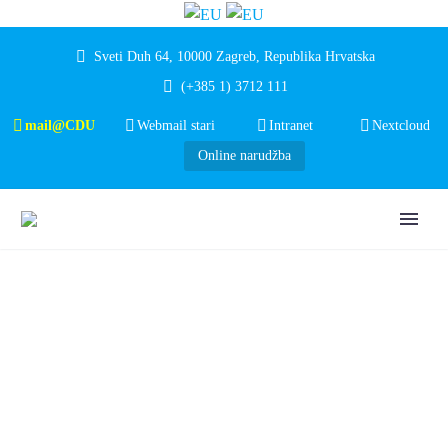
Sveti Duh 64, 10000 Zagreb, Republika Hrvatska
(+385 1) 3712 111
mail@CDU
Webmail stari
Intranet
Nextcloud
Online narudžba
KLINIKA ZA
ANESTEZIOLOGIJU