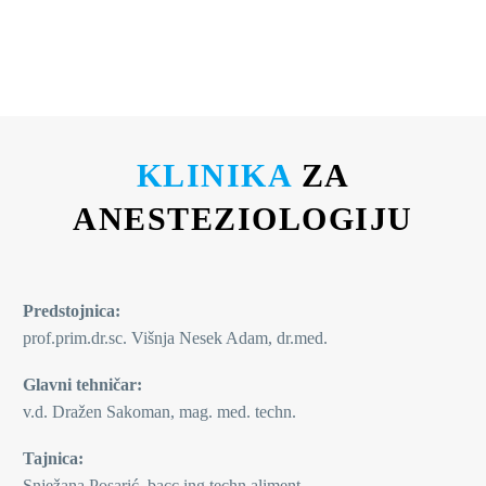
KLINIKA
ZA
ANESTEZIOLOGIJU
Predstojnica:
prof.prim.dr.sc. Višnja Nesek Adam, dr.med.
Glavni tehničar:
v.d. Dražen Sakoman, mag. med. techn.
Tajnica:
Snježana Posarić, bacc.ing.techn.aliment.