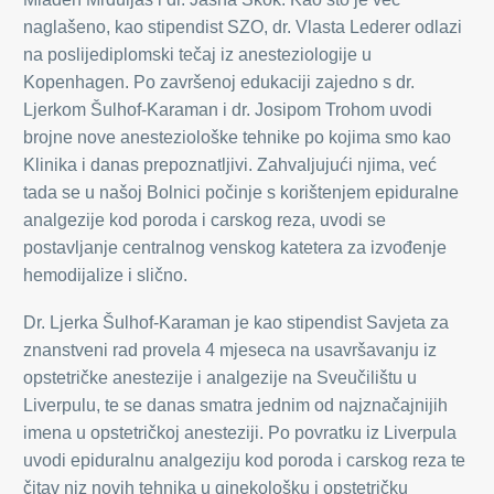
naglašeno, kao stipendist SZO, dr. Vlasta Lederer odlazi
na poslijediplomski tečaj iz anesteziologije u
Kopenhagen. Po završenoj edukaciji zajedno s
dr.
Ljerkom Šulhof-Karaman i dr. Josipom Trohom uvodi
brojne nove anesteziološke tehnike po kojima smo kao
Klinika i danas prepoznatljivi. Zahvaljujući njima, već
tada se u našoj Bolnici počinje s korištenjem epiduralne
analgezije kod poroda i carskog reza, uvodi se
postavljanje centralnog venskog katetera za izvođenje
hemodijalize i slično.
Dr. Ljerka Šulhof-Karaman je kao stipendist Savjeta za
znanstveni rad provela 4 mjeseca na usavršavanju iz
opstetričke anestezije i analgezije na Sveučilištu u
Liverpulu, te se danas smatra jednim od najznačajnijih
imena u opstetričkoj anesteziji. Po povratku iz Liverpula
uvodi epiduralnu analgeziju kod poroda i carskog reza te
čitav niz novih tehnika u ginekološku i opstetričku