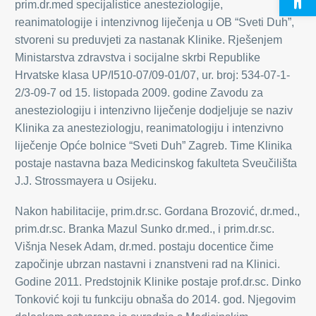
prim.dr.med specijalistice anesteziologije,
reanimatologije i intenzivnog liječenja u OB “Sveti Duh”,
stvoreni su preduvjeti za nastanak Klinike. Rješenjem
Ministarstva zdravstva i socijalne skrbi Republike
Hrvatske klasa UP/I510-07/09-01/07, ur. broj: 534-07-1-
2/3-09-7 od 15. listopada 2009. godine Zavodu za
anesteziologiju i intenzivno liječenje dodjeljuje se naziv
Klinika za anesteziologju, reanimatologiju i intenzivno
liječenje Opće bolnice “Sveti Duh” Zagreb. Time Klinika
postaje nastavna baza Medicinskog fakulteta Sveučilišta
J.J. Strossmayera u Osijeku.
Nakon habilitacije,
prim.dr.sc. Gordana Brozović, dr.med.,
prim.dr.sc. Branka Mazul Sunko dr.med., i
prim.
dr.sc.
Višnja Nesek Adam, dr.med. postaju docentice čime
započinje ubrzan nastavni i znanstveni rad na Klinici.
Godine 2011. Predstojnik Klinike postaje prof.dr.sc. Dinko
Tonković koji tu funkciju obnaša do 2014. god. Njegovim