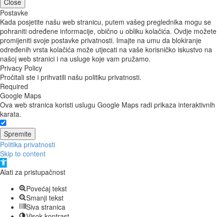
Close
Postavke
Kada posjetite našu web stranicu, putem vašeg preglednika mogu se
pohraniti određene informacije, obično u obliku kolačića. Ovdje možete
promijeniti svoje postavke privatnosti. Imajte na umu da blokiranje
određenih vrsta kolačića može utjecati na vaše korisničko iskustvo na
našoj web stranici i na usluge koje vam pružamo.
Privacy Policy
Pročitali ste i prihvatili našu politiku privatnosti.
Required
Google Maps
Ova web stranica koristi uslugu Google Maps radi prikaza interaktivnih
karata.
Spremite
Politika privatnosti
Skip to content
Open
toolbar
Alati za pristupačnost
Povećaj tekst
Smanji tekst
Siva stranica
Visok kontrast