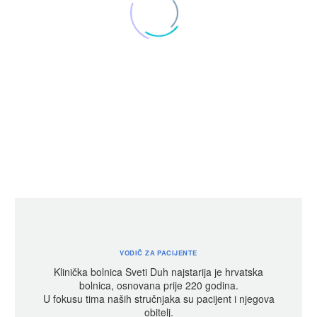
KLINIČKA BOLNICA
SVETI DUH
DOBRO
DOŠLI
VODIČ ZA PACIJENTE
Klinička bolnica Sveti Duh najstarija je hrvatska
bolnica, osnovana prije 220 godina.
U fokusu tima naših stručnjaka su pacijent i njegova
obitelj.