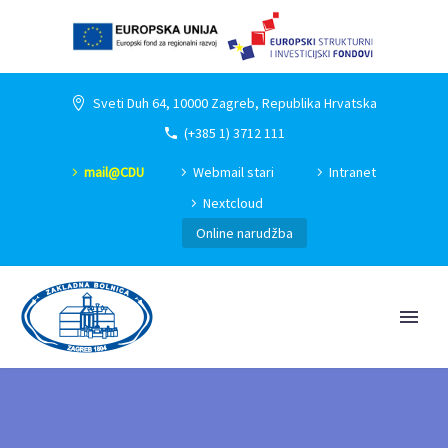
Sveti Duh 64, 10000 Zagreb, Republika Hrvatska
(+385 1) 3712 111
mail@CDU
Webmail stari
Intranet
Nextcloud
Online narudžba