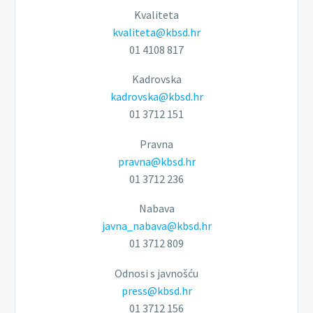
Kvaliteta
kvaliteta@kbsd.hr
01 4108 817
Kadrovska
kadrovska@kbsd.hr
01 3712 151
Pravna
pravna@kbsd.hr
01 3712 236
Nabava
javna_nabava@kbsd.hr
01 3712 809
Odnosi s javnošću
press@kbsd.hr
01 3712 156