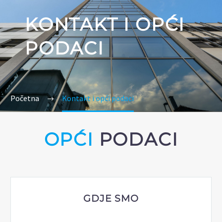
KONTAKT I OPĆI
PODACI
Početna
Kontakt i opći podaci
OPĆI
PODACI
GDJE SMO