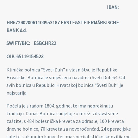
IBAN:
HR6724020061100953187 ERSTE&STEIERMÄRKISCHE
BANK d.d.
SWIFT/BIC: ESBCHR22
OIB: 65119154523
Klinička bolnica “Sveti Duh” u vlasništvu je Republike
Hrvatske. Bolnica je smještena na adresi Sveti Duh 64. Od
svih bolnica u Republici Hrvatskoj bolnica “Sveti Duh” je
najstarija.
Počela je s radom 1804. godine, te ima neprekinutu
tradiciju. Danas Bolnica sudjeluje u mreži zdravstvene
zaštite, s 484 bolesnička kreveta za odrasle, 100 kreveta
dnevne bolnice, 70 kreveta za novorođenčad, 24 operacijske
sale te s ukupnim kapacitetima specijalističko-konzilijarne