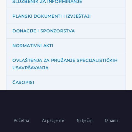
SLUŽBENIK ZA INFORMIRANJE
PLANSKI DOKUMENTI I IZVJEŠTAJI
DONACIJE I SPONZORSTVA
NORMATIVNI AKTI
OVLAŠTENJA ZA PRUŽANJE SPECIJALISTIČKIH
USAVRŠAVANJA
ČASOPISI
Početna
Za pacijente
Natječaji
O nama