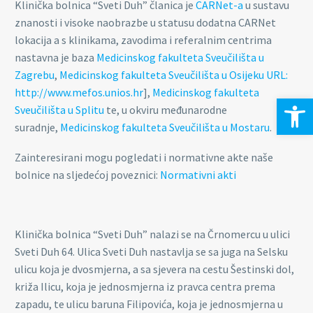
Klinička bolnica “Sveti Duh” članica je
CARNet-a
u sustavu
znanosti i visoke naobrazbe u statusu dodatna CARNet
lokacija a s klinikama, zavodima i referalnim centrima
nastavna je baza
Medicinskog fakulteta Sveučilišta u
Zagrebu
,
Medicinskog fakulteta Sveučilišta u Osijeku
URL:
http://www.mefos.unios.hr
],
Medicinskog fakulteta
Open 
Sveučilišta u Splitu
te, u okviru međunarodne
suradnje,
Medicinskog fakulteta Sveučilišta u Mostaru
.
Zainteresirani mogu pogledati i normativne akte naše
bolnice na sljedećoj poveznici:
Normativni akti
Klinička bolnica “Sveti Duh” nalazi se na Črnomercu u ulici
Sveti Duh 64. Ulica Sveti Duh nastavlja se sa juga na Selsku
ulicu koja je dvosmjerna, a sa sjevera na cestu Šestinski dol,
križa Ilicu, koja je jednosmjerna iz pravca centra prema
zapadu, te ulicu baruna Filipovića, koja je jednosmjerna u