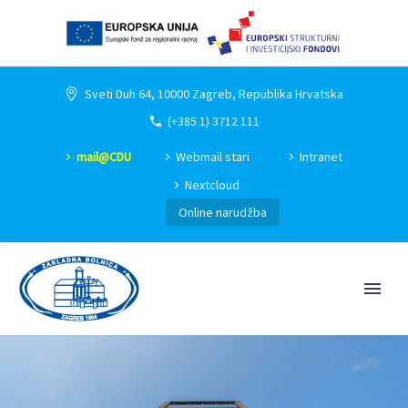
Sveti Duh 64, 10000 Zagreb, Republika Hrvatska
(+385 1) 3712 111
mail@CDU
Webmail stari
Intranet
Nextcloud
Online narudžba