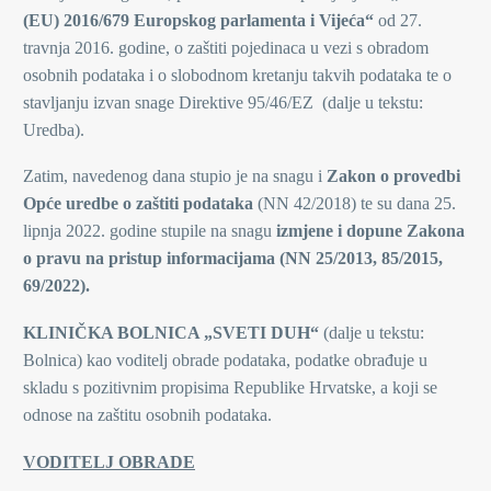
(EU) 2016/679 Europskog parlamenta i Vijeća“
od 27.
travnja 2016. godine, o zaštiti pojedinaca u vezi s obradom
osobnih podataka i o slobodnom kretanju takvih podataka te o
stavljanju izvan snage Direktive 95/46/EZ (dalje u tekstu:
Uredba).
Zatim, navedenog dana stupio je na snagu i
Zakon o provedbi
Opće uredbe o zaštiti podataka
(NN 42/2018) te su dana 25.
lipnja 2022. godine stupile na snagu
izmjene i dopune Zakona
o pravu na pristup informacijama (NN 25/2013, 85/2015,
69/2022).
KLINIČKA BOLNICA „SVETI DUH“
(dalje u tekstu:
Bolnica) kao voditelj obrade podataka, podatke obrađuje u
skladu s pozitivnim propisima Republike Hrvatske, a koji se
odnose na zaštitu osobnih podataka.
VODITELJ OBRADE