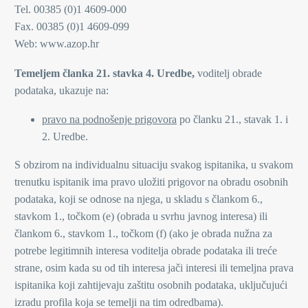
Tel. 00385 (0)1 4609-000
Fax. 00385 (0)1 4609-099
Web: www.azop.hr
Temeljem članka 21. stavka 4. Uredbe,
voditelj obrade
podataka, ukazuje na:
pravo na podnošenje prigovora
po članku 21., stavak 1. i
2. Uredbe.
S obzirom na individualnu situaciju svakog ispitanika, u svakom
trenutku ispitanik ima pravo uložiti prigovor na obradu osobnih
podataka, koji se odnose na njega, u skladu s člankom 6.,
stavkom 1., točkom (e) (obrada u svrhu javnog interesa) ili
člankom 6., stavkom 1., točkom (f) (ako je obrada nužna za
potrebe legitimnih interesa voditelja obrade podataka ili treće
strane, osim kada su od tih interesa jači interesi ili temeljna prava
ispitanika koji zahtijevaju zaštitu osobnih podataka, uključujući
izradu profila koja se temelji na tim odredbama).