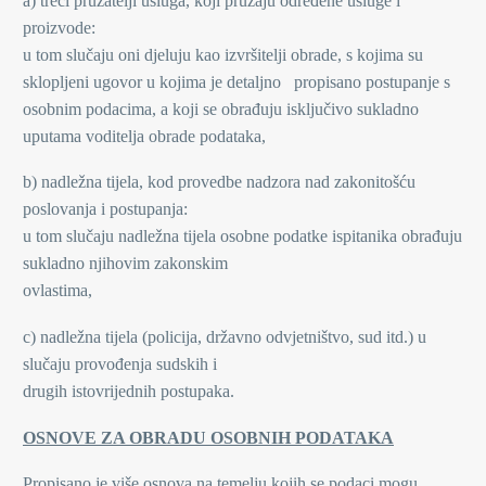
a) treći pružatelji usluga, koji pružaju određene usluge i
proizvode:
u tom slučaju oni djeluju kao izvršitelji obrade, s kojima su
sklopljeni ugovor u kojima je detaljno propisano postupanje s
osobnim podacima, a koji se obrađuju isključivo sukladno
uputama voditelja obrade podataka,
b) nadležna tijela, kod provedbe nadzora nad zakonitošću
poslovanja i postupanja:
u tom slučaju nadležna tijela osobne podatke ispitanika obrađuju
sukladno njihovim zakonskim
ovlastima,
c) nadležna tijela (policija, državno odvjetništvo, sud itd.) u
slučaju provođenja sudskih i
drugih istovrijednih postupaka.
OSNOVE ZA OBRADU OSOBNIH PODATAKA
Propisano je više osnova na temelju kojih se podaci mogu