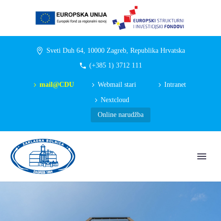
Sveti Duh 64, 10000 Zagreb, Republika Hrvatska
(+385 1) 3712 111
mail@CDU
Webmail stari
Intranet
Nextcloud
Online narudžba