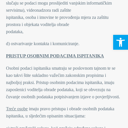
slučaju se podaci mogu proslijediti vanjskim informatičkim
servisima), videonadzora radi zaštite
ispitanika, osoba i imovine te provođenja mjera za zaštitu
prostora i objekata voditelja obrade
podataka,
Open 
d) ostvarivanje kontakta i komuniciranje.
PRISTUP OSOBNIM PODACIMA ISPITANIKA
Osobni podaci ispitanika smatraju se poslovnom tajnom te se
kao takvi štite sukladno važećim zakonskim propisima i
najboljoj praksi. Pristup osobnim podacima ispitanika, imaju
zaposlenici voditelja obrade podataka, koji se obvezuju na
čuvanje osobnih podataka potpisivanjem izjave o povjerljivosti.
Treće osobe
imaju pravo pristupa i obrade osobnih podataka
ispitanika, u sljedećim opisanim situacijama: