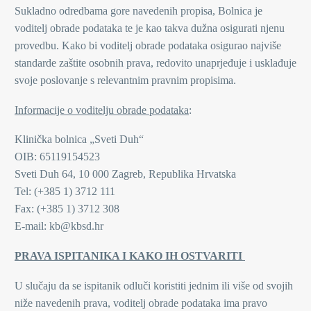
Sukladno odredbama gore navedenih propisa, Bolnica je
voditelj obrade podataka te je kao takva dužna osigurati njenu
provedbu. Kako bi voditelj obrade podataka osigurao najviše
standarde zaštite osobnih prava, redovito unaprjeđuje i usklađuje
svoje poslovanje s relevantnim pravnim propisima.
Informacije o voditelju obrade podataka
:
Klinička bolnica „Sveti Duh“
OIB: 65119154523
Sveti Duh 64, 10 000 Zagreb, Republika Hrvatska
Tel: (+385 1) 3712 111
Fax: (+385 1) 3712 308
E-mail: kb@kbsd.hr
PRAVA ISPITANIKA I KAKO IH OSTVARITI
U slučaju da se ispitanik odluči koristiti jednim ili više od svojih
niže navedenih prava, voditelj obrade podataka ima pravo