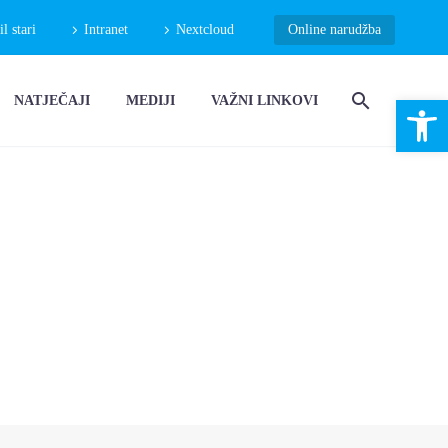
 stari
Intranet
Nextcloud
Online narudžba
Open 
NATJEČAJI
MEDIJI
VAŽNI LINKOVI