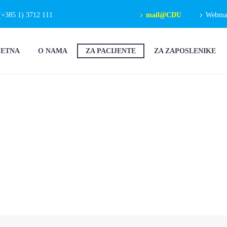
(+385 1) 3712 111
mail@CDU
Webmail
ČETNA
O NAMA
ZA PACIJENTE
ZA ZAPOSLENIKE
ZAVODI