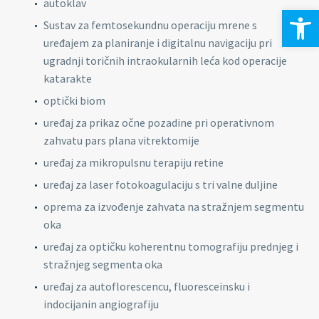
autoklav
Open 
Sustav za femtosekundnu operaciju mrene s
uređajem za planiranje i digitalnu navigaciju pri
ugradnji toričnih intraokularnih leća kod operacije
katarakte
optički biom
uređaj za prikaz očne pozadine pri operativnom
zahvatu pars plana vitrektomije
uređaj za mikropulsnu terapiju retine
uređaj za laser fotokoagulaciju s tri valne duljine
oprema za izvođenje zahvata na stražnjem segmentu
oka
uređaj za optičku koherentnu tomografiju prednjeg i
stražnjeg segmenta oka
uređaj za autoflorescencu, fluoresceinsku i
indocijanin angiografiju