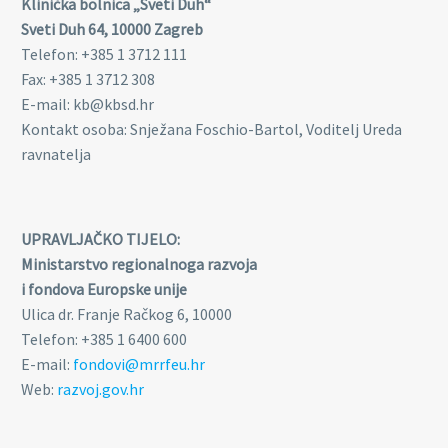
Klinička bolnica „Sveti Duh“
Sveti Duh 64, 10000 Zagreb
Telefon: +385 1 3712 111
Fax: +385 1 3712 308
E-mail: kb@kbsd.hr
Kontakt osoba: Snježana Foschio-Bartol, Voditelj Ureda
ravnatelja
UPRAVLJAČKO TIJELO:
Ministarstvo regionalnoga razvoja
i fondova Europske unije
Ulica dr. Franje Račkog 6, 10000
Telefon: +385 1 6400 600
E-mail:
fondovi@mrrfeu.hr
Web:
razvoj.gov.hr