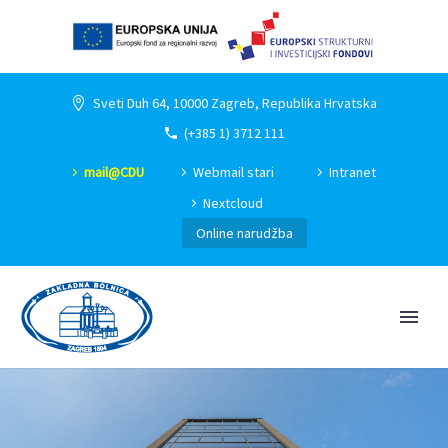
Sveti Duh 64, 10000 Zagreb, Republika Hrvatska
(+385 1) 3712 111
mail@CDU
Webmail stari
Intranet
Nextcloud
Online narudžba