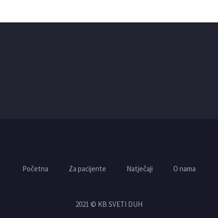
Početna
Za pacijente
Natječaji
O nama
2021 © KB SVETI DUH