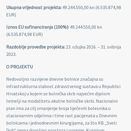
Ukupna vrijednost projekta:
49.244.550,00 kn (6.535.874,98
EUR)
Iznos EU sufinanciranja (100%):
49.244.550,00 kn
(6.535.874,98 EUR)
Razdoblje provedbe projekta:
23. ožujka 2016. – 31. svibnja
2023.
O PROJEKTU
Nedovoljno razvijene dnevne bolnice značajna su
infrastrukturna slabost zdravstvenog sustava u Republici
Hrvatskoj u kojem se bolnička skrb najvećim dijelom
temelji na modalitetu akutne bolničke skrbi. Nacionalni
plan ima za cilj smanjenje broja liječenih bolesnika u
stacionarnim odjelima i time rast pacijenata u Dnevnim
bolnicama i jednodnevnim kirurgijama, za što KB „Sveti
Duh“ nema dovoljno prostora i opreme. Kupnjom