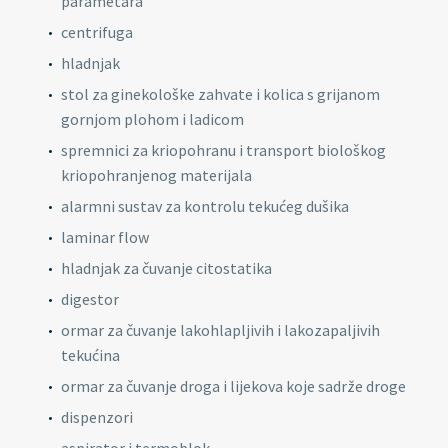
parametara
centrifuga
hladnjak
stol za ginekološke zahvate i kolica s grijanom
gornjom plohom i ladicom
spremnici za kriopohranu i transport biološkog
kriopohranjenog materijala
alarmni sustav za kontrolu tekućeg dušika
laminar flow
hladnjak za čuvanje citostatika
digestor
ormar za čuvanje lakohlapljivih i lakozapaljivih
tekućina
ormar za čuvanje droga i lijekova koje sadrže droge
dispenzori