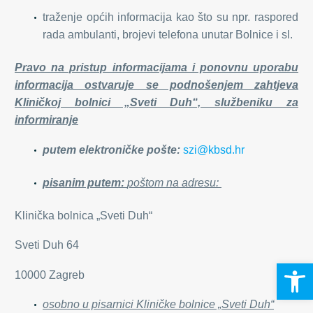
traženje općih informacija kao što su npr. raspored
rada ambulanti, brojevi telefona unutar Bolnice i sl.
Pravo na pristup informacijama i ponovnu uporabu
informacija ostvaruje se podnošenjem zahtjeva
Kliničkoj bolnici „Sveti Duh“, službeniku za
informiranje
putem elektroničke pošte:
szi@kbsd.hr
pisanim putem:
poštom na adresu:
Klinička bolnica „Sveti Duh“
Sveti Duh 64
Open 
10000 Zagreb
osobno u pisarnici Kliničke bolnice „Sveti Duh“