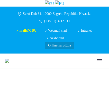
Sveti Duh 64, 10000 Zagreb, Republika Hrvatska
(+385 1) 3712 111
mail@CDU
Webmail stari
Intranet
Nextcloud
Online narudžba
SLUŽBENIK ZA