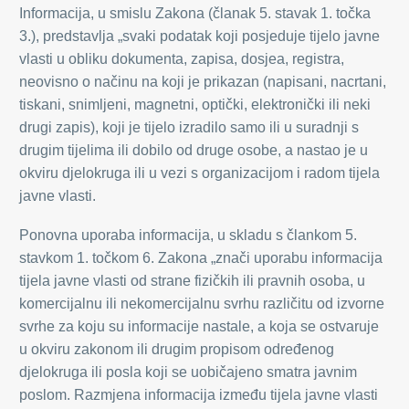
Informacija
, u smislu Zakona (članak 5. stavak 1. točka
3.), predstavlja „svaki podatak koji posjeduje tijelo javne
vlasti u obliku dokumenta, zapisa, dosjea, registra,
neovisno o načinu na koji je prikazan (napisani, nacrtani,
tiskani, snimljeni, magnetni, optički, elektronički ili neki
drugi zapis), koji je tijelo izradilo samo ili u suradnji s
drugim tijelima ili dobilo od druge osobe, a nastao je u
okviru djelokruga ili u vezi s organizacijom i radom tijela
javne vlasti.
Ponovna uporaba informacij
a, u skladu s člankom 5.
stavkom 1. točkom 6. Zakona „znači uporabu informacija
tijela javne vlasti od strane fizičkih ili pravnih osoba, u
komercijalnu ili nekomercijalnu svrhu različitu od izvorne
svrhe za koju su informacije nastale, a koja se ostvaruje
u okviru zakonom ili drugim propisom određenog
djelokruga ili posla koji se uobičajeno smatra javnim
poslom. Razmjena informacija između tijela javne vlasti