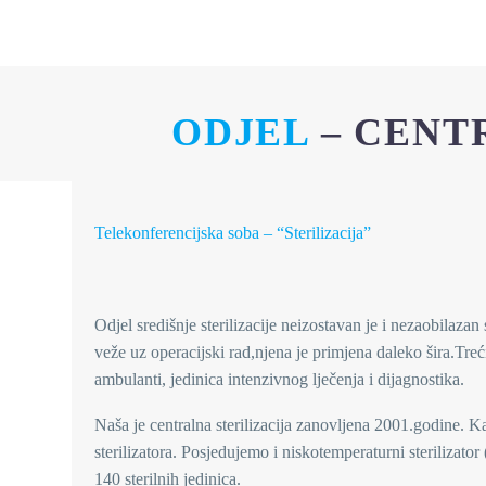
ODJEL
– CENT
Telekonferencijska soba – “Sterilizacija”
Odjel središnje sterilizacije neizostavan je i nezaobilaz
veže uz operacijski rad,njena je primjena daleko šira.Treć
ambulanti, jedinica intenzivnog lječenja i dijagnostika.
Naša je centralna sterilizacija zanovljena 2001.godine. Kap
sterilizatora. Posjedujemo i niskotemperaturni steriliza
140 sterilnih jedinica.