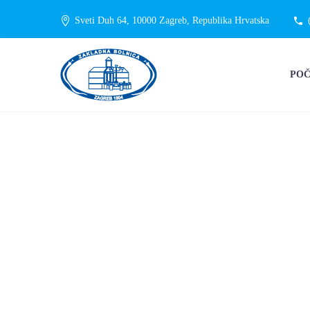
Sveti Duh 64, 10000 Zagreb, Republika Hrvatska
PO
ODJEL – C
STERILIZAC