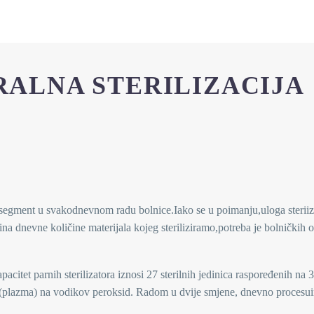
RALNA STERILIZACIJA
an segment u svakodnevnom radu bolnice.Iako se u poimanju,uloga steriiz
ina dnevne količine materijala kojeg steriliziramo,potreba je bolničkih o
acitet parnih sterilizatora iznosi 27 sterilnih jedinica raspoređenih na 3
tor (plazma) na vodikov peroksid. Radom u dvije smjene, dnevno procesu