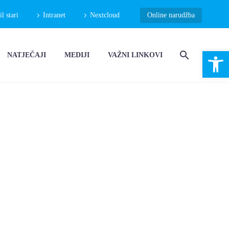
 stari
Intranet
Nextcloud
Online narudžba
Open 
NATJEČAJI
MEDIJI
VAŽNI LINKOVI