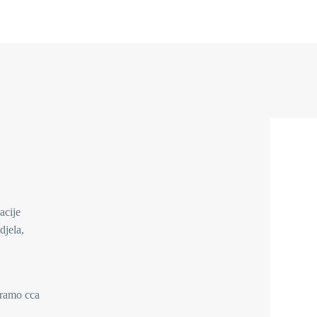
acije
djela,
iramo cca