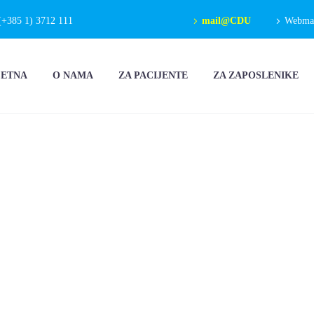
(+385 1) 3712 111
mail@CDU
Webmail
ČETNA
O NAMA
ZA PACIJENTE
ZA ZAPOSLENIKE
ENTRALNA
IJA