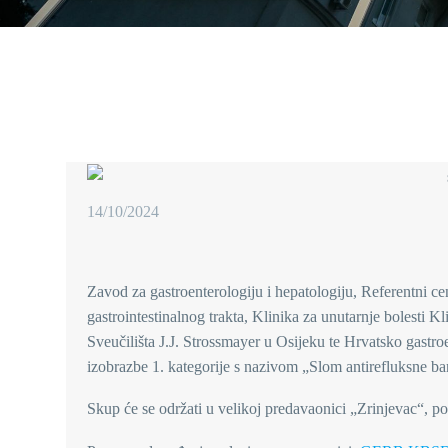
14/10/2024
Zavod za gastroenterologiju i hepatologiju, Referentni c
gastrointestinalnog trakta, Klinika za unutarnje bolesti 
Sveučilišta J.J. Strossmayer u Osijeku te Hrvatsko gastroe
izobrazbe 1. kategorije s nazivom „Slom antirefluksne bari
Skup će se održati u velikoj predavaonici „Zrinjevac“, p