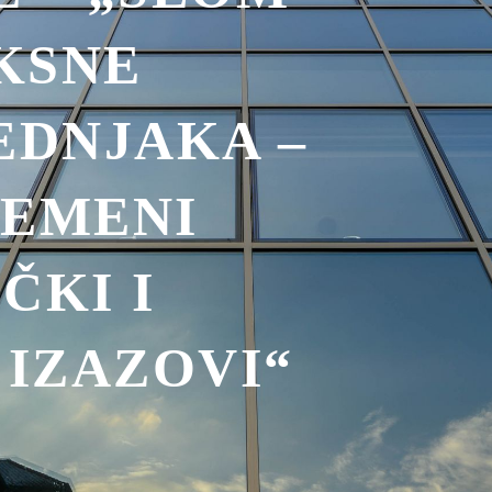
KSNE
EDNJAKA –
REMENI
ČKI I
 IZAZOVI“