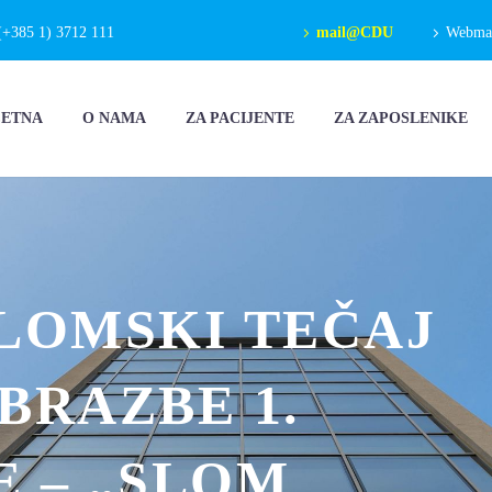
(+385 1) 3712 111
mail@CDU
Webmail
ČETNA
O NAMA
ZA PACIJENTE
ZA ZAPOSLENIKE
LOMSKI TEČAJ
BRAZBE 1.
 – „SLOM