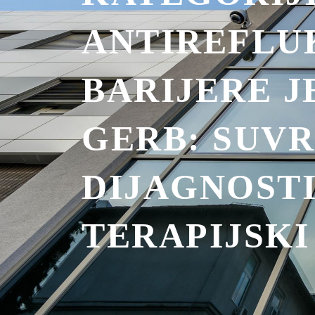
ANTIREFLU
BARIJERE J
GERB: SUV
DIJAGNOSTI
TERAPIJSKI