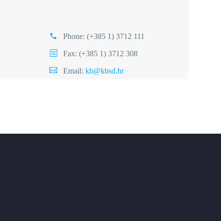
Phone:
(+385 1) 3712 111
Fax: (+385 1) 3712 308
Email:
kb@kbsd.hr