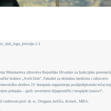
entar Ministarstva zdravstva Republike Hrvatske za funkcijske poremeća
Kliničke bolnice „Sveti Duh“, Fakultet za dentalnu medicinu i zdravstvo
nterološko društvo 19. listopada organiziraju poslijediplomski tečaj tra
jere jednjaka – gerb: suvremeni dijagnostički i terapijski izazovi“.
od vodstvom prof. dr. sc. Dragana Jurčića, dr.med., MBA.