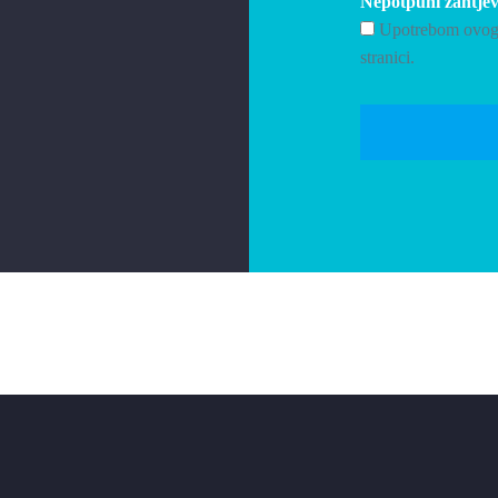
Nepotpuni zahtjevi
Upotrebom ovog o
stranici.