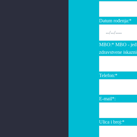
Datum rođenja:*
MBO:* MBO - jedins
zdravstvene iskazni
Telefon:*
E-mail*:
Ulica i broj:*