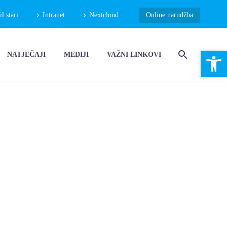
 stari
Intranet
Nextcloud
Online narudžba
Open 
NATJEČAJI
MEDIJI
VAŽNI LINKOVI