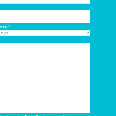
Phone:
(+385 1) 3712 111
Fax: (+385 1) 3712 308
zavod:*
Email:
kb@kbsd.hr