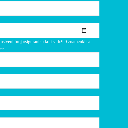
NATJEČAJ
03/08/2026
ODLUKA
29/07/2026
tveni broj osiguranika koji sadrži 9 znamenki sa
ODLUKA
ce
24/07/2026
KONTAKT
Address:
Sveti Duh 64, 10000 Zagreb, Republika
Hrvatska