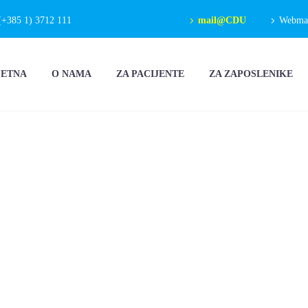
(+385 1) 3712 111
mail@CDU
Webmail
ČETNA
O NAMA
ZA PACIJENTE
ZA ZAPOSLENIKE
RUČIVANJE