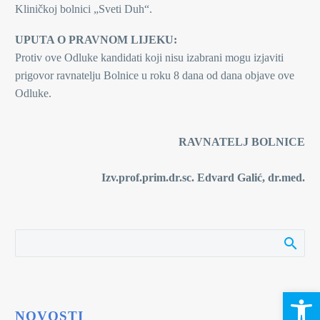
Kliničkoj bolnici „Sveti Duh“.
UPUTA O PRAVNOM LIJEKU:
Protiv ove Odluke kandidati koji nisu izabrani mogu izjaviti
prigovor ravnatelju Bolnice u roku 8 dana od dana objave ove
Odluke.
RAVNATELJ BOLNICE
Izv.prof.prim.dr.sc. Edvard Galić, dr.med.
Open 
NOVOSTI