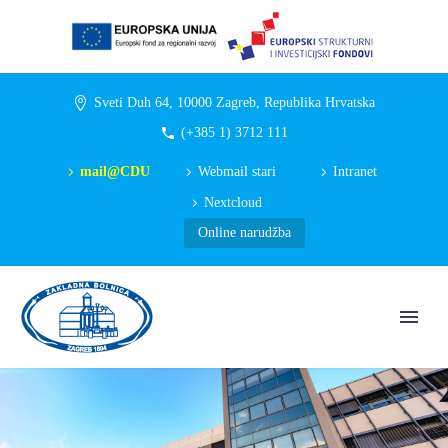
Sveti Duh 64, 10000 Zagreb, Republika Hrvatska
(+385 1) 3712 111
mail@CDU
Webmail stari
Intranet
Nextcloud
Online narudžba