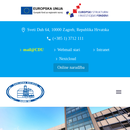
Sveti Duh 64, 10000 Zagreb, Republika Hrvatska
(+385 1) 3712 111
mail@CDU
Webmail stari
Intranet
Nextcloud
Online narudžba