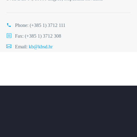
Phone:
(+385 1) 3712 111
Fax: (+385 1) 3712 308
Email:
kb@kbsd.hr