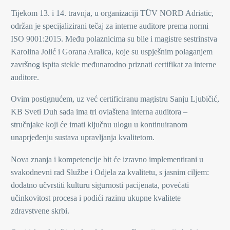
Tijekom 13. i 14. travnja, u organizaciji TÜV NORD Adriatic,
održan je specijalizirani tečaj za interne auditore prema normi
ISO 9001:2015. Među polaznicima su bile i magistre sestrinstva
Karolina Jolić i Gorana Aralica, koje su uspješnim polaganjem
završnog ispita stekle međunarodno priznati certifikat za interne
auditore.
Ovim postignućem, uz već certificiranu magistru Sanju Ljubičić,
KB Sveti Duh sada ima tri ovlaštena interna auditora –
stručnjake koji će imati ključnu ulogu u kontinuiranom
unaprjeđenju sustava upravljanja kvalitetom.
Nova znanja i kompetencije bit će izravno implementirani u
svakodnevni rad Službe i Odjela za kvalitetu, s jasnim ciljem:
dodatno učvrstiti kulturu sigurnosti pacijenata, povećati
učinkovitost procesa i podići razinu ukupne kvalitete
zdravstvene skrbi.