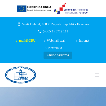
Sveti Duh 64, 10000 Zagreb, Republika Hrvatska
(+385 1) 3712 111
mail@CDU
Webmail stari
Intranet
Nextcloud
Online narudžba