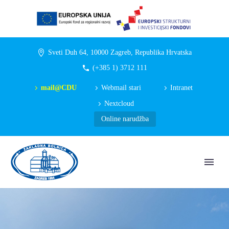
Sveti Duh 64, 10000 Zagreb, Republika Hrvatska
(+385 1) 3712 111
mail@CDU
Webmail stari
Intranet
Nextcloud
Online narudžba