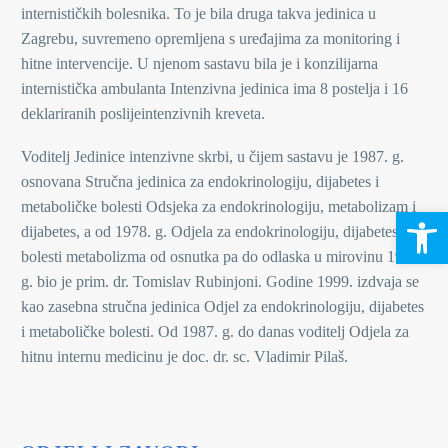
internističkih bolesnika. To je bila druga takva jedinica u
Zagrebu, suvremeno opremljena s uređajima za monitoring i
hitne intervencije. U njenom sastavu bila je i konzilijarna
internistička ambulanta Intenzivna jedinica ima 8 postelja i 16
deklariranih poslijeintenzivnih kreveta.
Voditelj Jedinice intenzivne skrbi, u čijem sastavu je 1987. g.
osnovana Stručna jedinica za endokrinologiju, dijabetes i
metaboličke bolesti Odsjeka za endokrinologiju, metabolizam i
Open 
dijabetes, a od 1978. g. Odjela za endokrinologiju, dijabetes i
bolesti metabolizma od osnutka pa do odlaska u mirovinu 1987.
g. bio je prim. dr. Tomislav Rubinjoni. Godine 1999. izdvaja se
kao zasebna stručna jedinica Odjel za endokrinologiju, dijabetes
i metaboličke bolesti. Od 1987. g. do danas voditelj Odjela za
hitnu internu medicinu je doc. dr. sc. Vladimir Pilaš.