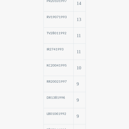
PR20101997
14
RV19071993
13
TV28011992
11
IR2741993
11
KC20041995
10
RR20021997
9
DR1381996
9
LB01061992
9