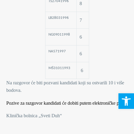
TŠ27041996
8
LB28031996
7
NG09011998
6
NA571997
6
MŠ31011993
6
Na razgovor će biti pozvani kandidati koji su ostvarili 10 i više
bodova.
Open 
Pozive za razgovor kandidati će dobiti putem elektroničke pošte.
Klinička bolnica „Sveti Duh“