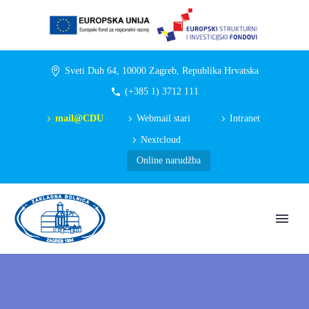
Sveti Duh 64, 10000 Zagreb, Republika Hrvatska
(+385 1) 3712 111
mail@CDU
Webmail stari
Intranet
Nextcloud
Online narudžba