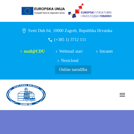
Sveti Duh 64, 10000 Zagreb, Republika Hrvatska
(+385 1) 3712 111
mail@CDU
Webmail stari
Intranet
Nextcloud
Online narudžba