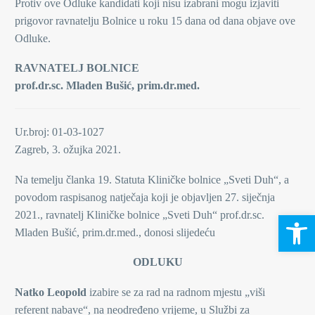
Protiv ove Odluke kandidati koji nisu izabrani mogu izjaviti
prigovor ravnatelju Bolnice u roku 15 dana od dana objave ove
Odluke.
RAVNATELJ BOLNICE
prof.dr.sc. Mladen Bušić, prim.dr.med.
Ur.broj: 01-03-1027
Zagreb, 3. ožujka 2021.
Na temelju članka 19. Statuta Kliničke bolnice „Sveti Duh“, a
povodom raspisanog natječaja koji je objavljen 27. siječnja
2021., ravnatelj Kliničke bolnice „Sveti Duh“ prof.dr.sc.
Open 
Mladen Bušić, prim.dr.med., donosi slijedeću
ODLUKU
Natko Leopold
izabire se za rad na radnom mjestu „viši
referent nabave“, na neodređeno vrijeme, u Službi za