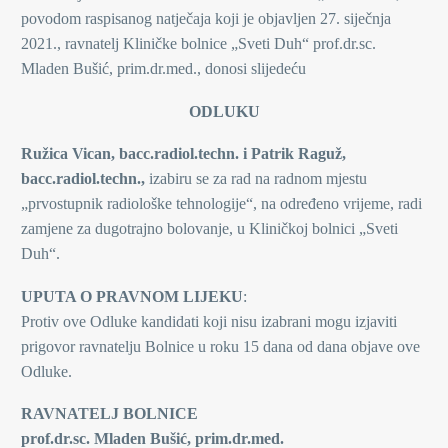
povodom raspisanog natječaja koji je objavljen 27. siječnja
2021., ravnatelj Kliničke bolnice „Sveti Duh“ prof.dr.sc.
Mladen Bušić, prim.dr.med., donosi slijedeću
ODLUKU
Ružica Vican, bacc.radiol.techn. i Patrik Raguž,
bacc.radiol.techn.,
izabiru se za rad na radnom mjestu
„prvostupnik radiološke tehnologije“, na određeno vrijeme, radi
zamjene za dugotrajno bolovanje, u Kliničkoj bolnici „Sveti
Duh“.
UPUTA O PRAVNOM LIJEKU
:
Protiv ove Odluke kandidati koji nisu izabrani mogu izjaviti
prigovor ravnatelju Bolnice u roku 15 dana od dana objave ove
Odluke.
RAVNATELJ BOLNICE
prof.dr.sc. Mladen Bušić, prim.dr.med.