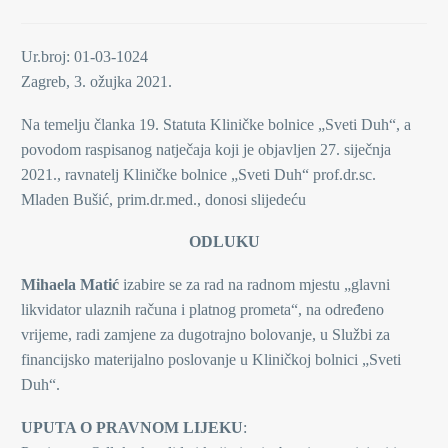
Ur.broj: 01-03-1024
Zagreb, 3. ožujka 2021.
Na temelju članka 19. Statuta Kliničke bolnice „Sveti Duh“, a
povodom raspisanog natječaja koji je objavljen 27. siječnja
2021., ravnatelj Kliničke bolnice „Sveti Duh“ prof.dr.sc.
Mladen Bušić, prim.dr.med., donosi slijedeću
ODLUKU
Mihaela Matić
izabire se za rad na radnom mjestu „glavni
likvidator ulaznih računa i platnog prometa“, na određeno
vrijeme, radi zamjene za dugotrajno bolovanje, u Službi za
financijsko materijalno poslovanje u Kliničkoj bolnici „Sveti
Duh“.
UPUTA O PRAVNOM LIJEKU
: