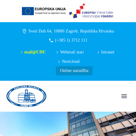
Sveti Duh 64, 10000 Zagreb, Republika Hrvatska
(+385 1) 3712 111
mail@CDU
Webmail stari
Intranet
Nextcloud
Online narudžba