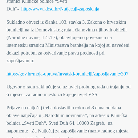
stranici Kliničke bolnice “Sveti
Duh“-
http://www.kbsd.hr/Natjecaji-zaposlenja
Sukladno obvezi iz članka 103. stavka 3. Zakona o hrvatskim
braniteljima iz Domovinskog rata i članovima njihovih obitelji
(Narodne novine, 121/17), objavljujemo poveznicu na
internetsku stranicu Ministarstva branitelja na kojoj su navedeni
dokazi potrebni za ostvarivanje prava prednosti pri
zapošljavanju:
https://gov.hr/moja-uprava/hrvatski-branitelji/zaposljavanje/397
Ugovor o radu zaključuje se uz uvjet probnog rada u trajanju od
6 mjeseci za radno mjesto za koje je uvjet VSS.
Prijave na natječaj treba dostaviti u roku od 8 dana od dana
objave natječaja u „Narodnim novinama“, na adresu
:
Klinička
bolnica „Sveti Duh“, Sveti Duh 64, 10000 Zagreb, uz
napomenu: „Za Natječaj za zapošljavanje (naziv radnog mjesta