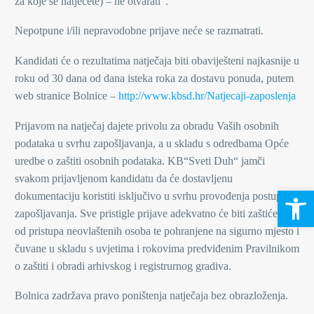
za koje se natječete) – ne otvarati“.
Nepotpune i/ili nepravodobne prijave neće se razmatrati.
Kandidati će o rezultatima natječaja biti obaviješteni najkasnije u
roku od 30 dana od dana isteka roka za dostavu ponuda, putem
web stranice Bolnice –
http://www.kbsd.hr/Natjecaji-zaposlenja
Prijavom na natječaj dajete privolu za obradu Vaših osobnih
podataka u svrhu zapošljavanja, a u skladu s odredbama Opće
uredbe o zaštiti osobnih podataka. KB“Sveti Duh“ jamči
svakom prijavljenom kandidatu da će dostavljenu
Open 
dokumentaciju koristiti isključivo u svrhu provođenja postupka
zapošljavanja. Sve pristigle prijave adekvatno će biti zaštićene
od pristupa neovlaštenih osoba te pohranjene na sigurno mjesto i
čuvane u skladu s uvjetima i rokovima predviđenim Pravilnikom
o zaštiti i obradi arhivskog i registrurnog gradiva.
Bolnica zadržava pravo poništenja natječaja bez obrazloženja.