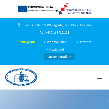
Sveti Duh 64, 10000 Zagreb, Republika Hrvatska
(+385 1) 3712 111
mail@CDU
Webmail stari
Intranet
Nextcloud
Online narudžba