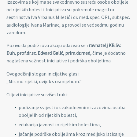
izazovima s kojima se svakodnevno susreću osobe oboljele
od rijetkih bolesti. Inicijativu su pokrenule magistra
sestrinstva Iva Vrbanus Miletić i dr. med. spec. ORL, subspec.
audiologije Ivana Marinac, a provodi se već sedmu godinu
zaredom.
Pozivu da podrži ovu akciju odazvao se i
ravnatelj KB Sv.
Duh, prof.dr.sc. Edvard Galić, prim.dr.med
,
čime je dodatno
naglašena važnost inicijative i podrška oboljelima.
Ovogodišnji slogan inicijative glasi:
„Mi smo rijetki, uvijek s osmijehom.“
Ciljevi inicijative su višestruki:
podizanje svijesti o svakodnevnim izazovima osoba
oboljelih od rijetkih bolesti,
edukacija javnosti o rijetkim bolestima,
jačanje podrške oboljelima kroz medijsko isticanje