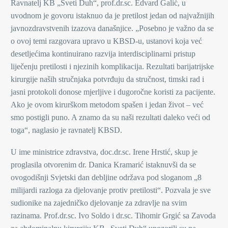
Ravnatelj KB „Sveti Duh“, prof.dr.sc. Edvard Galić, u
uvodnom je govoru istaknuo da je pretilost jedan od najvažnijih
javnozdravstvenih izazova današnjice. „Posebno je važno da se
o ovoj temi razgovara upravo u KBSD-u, ustanovi koja već
desetljećima kontinuirano razvija interdisciplinarni pristup
liječenju pretilosti i njezinih komplikacija. Rezultati barijatrijske
kirurgije naših stručnjaka potvrđuju da stručnost, timski rad i
jasni protokoli donose mjerljive i dugoročne koristi za pacijente.
Ako je ovom kirurškom metodom spašen i jedan život – već
smo postigli puno. A znamo da su naši rezultati daleko veći od
toga“, naglasio je ravnatelj KBSD.
U ime ministrice zdravstva, doc.dr.sc. Irene Hrstić, skup je
proglasila otvorenim dr. Danica Kramarić istaknuvši da se
ovogodišnji Svjetski dan debljine održava pod sloganom „8
milijardi razloga za djelovanje protiv pretilosti“. Pozvala je sve
sudionike na zajedničko djelovanje za zdravlje na svim
razinama. Prof.dr.sc. Ivo Soldo i dr.sc. Tihomir Grgić sa Zavoda