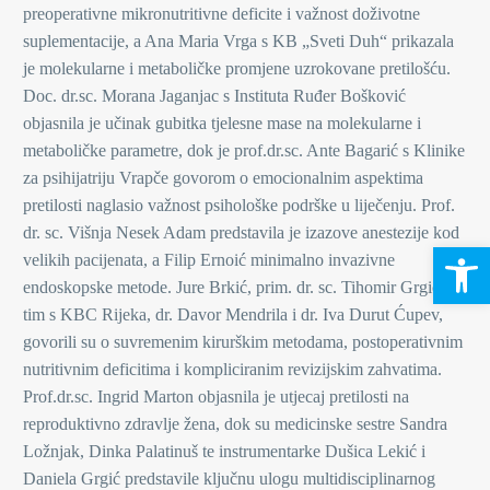
preoperativne mikronutritivne deficite i važnost doživotne
suplementacije, a Ana Maria Vrga s KB „Sveti Duh“ prikazala
je molekularne i metaboličke promjene uzrokovane pretilošću.
Doc. dr.sc. Morana Jaganjac s Instituta Ruđer Bošković
objasnila je učinak gubitka tjelesne mase na molekularne i
metaboličke parametre, dok je prof.dr.sc. Ante Bagarić s Klinike
za psihijatriju Vrapče govorom o emocionalnim aspektima
pretilosti naglasio važnost psihološke podrške u liječenju. Prof.
dr. sc. Višnja Nesek Adam predstavila je izazove anestezije kod
Open 
velikih pacijenata, a Filip Ernoić minimalno invazivne
endoskopske metode. Jure Brkić, prim. dr. sc. Tihomir Grgić te
tim s KBC Rijeka, dr. Davor Mendrila i dr. Iva Durut Ćupev,
govorili su o suvremenim kirurškim metodama, postoperativnim
nutritivnim deficitima i kompliciranim revizijskim zahvatima.
Prof.dr.sc. Ingrid Marton objasnila je utjecaj pretilosti na
reproduktivno zdravlje žena, dok su medicinske sestre Sandra
Ložnjak, Dinka Palatinuš te instrumentarke Dušica Lekić i
Daniela Grgić predstavile ključnu ulogu multidisciplinarnog