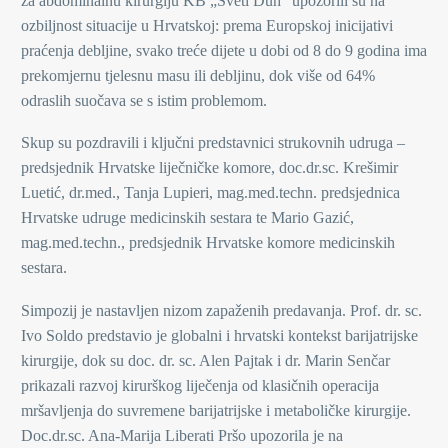
za abdominalnu kirurgiju KB „Sveti Duh“ upozorili su na
ozbiljnost situacije u Hrvatskoj: prema Europskoj inicijativi
praćenja debljine, svako treće dijete u dobi od 8 do 9 godina ima
prekomjernu tjelesnu masu ili debljinu, dok više od 64%
odraslih suočava se s istim problemom.
Skup su pozdravili i ključni predstavnici strukovnih udruga –
predsjednik Hrvatske liječničke komore, doc.dr.sc. Krešimir
Luetić, dr.med., Tanja Lupieri, mag.med.techn. predsjednica
Hrvatske udruge medicinskih sestara te Mario Gazić,
mag.med.techn., predsjednik Hrvatske komore medicinskih
sestara.
Simpozij je nastavljen nizom zapaženih predavanja. Prof. dr. sc.
Ivo Soldo predstavio je globalni i hrvatski kontekst barijatrijske
kirurgije, dok su doc. dr. sc. Alen Pajtak i dr. Marin Senčar
prikazali razvoj kirurškog liječenja od klasičnih operacija
mršavljenja do suvremene barijatrijske i metaboličke kirurgije.
Doc.dr.sc. Ana-Marija Liberati Pršo upozorila je na