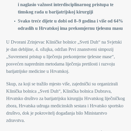
i naglasio važnost interdisciplinarnog pristupa te
timskog rada u barijatrijskoj kirurgiji
Svako treće dijete u dobi od 8–9 godina i više od 64%
odraslih u Hrvatskoj ima prekomjernu tjelesnu masu
U Dvorani Zrinjevac Kliničke bolnice „Sveti Duh“ na Svjetski
je dan debljine, 4. ožujka, održan Prvi znanstveni simpozij
„Suvremeni pristup u liječenju prekomjerne tjelesne mase“,
posvećen naprednim metodama liječenja pretilosti i razvoju
barijatrijske medicine u Hrvatskoj.
Skup, za koji se tražilo mjesto više, zajednički su organizirali
Klinička bolnica „Sveti Duh“, Klinička bolnica Dubrava,
Hrvatsko društvo za barijatrijsku kirurgiju Hrvatskog liječničkog
zbora, Hrvatska udruga medicinskih sestara i Hrvatsko sportsko
društvo, dok je pokrovitelj događanja bilo Ministarstvo
zdravstva.