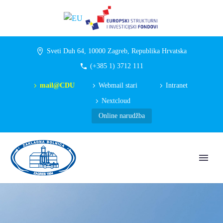
Sveti Duh 64, 10000 Zagreb, Republika Hrvatska
(+385 1) 3712 111
mail@CDU
Webmail stari
Intranet
Nextcloud
Online narudžba