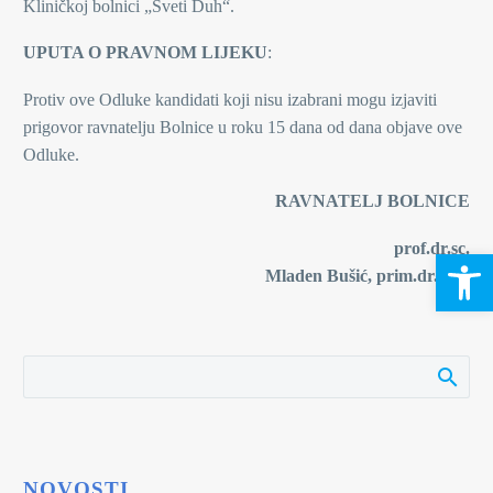
Kliničkoj bolnici „Sveti Duh“.
UPUTA O PRAVNOM LIJEKU
:
Protiv ove Odluke kandidati koji nisu izabrani mogu izjaviti
prigovor ravnatelju Bolnice u roku 15 dana od dana objave ove
Odluke.
RAVNATELJ BOLNICE
prof.dr.sc.
Open 
Mladen Bušić, prim.dr.med
NOVOSTI