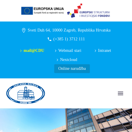
Sveti Duh 64, 10000 Zagreb, Republika Hrvatska
(+385 1) 3712 111
mail@CDU
Webmail stari
Intranet
Nextcloud
Online narudžba