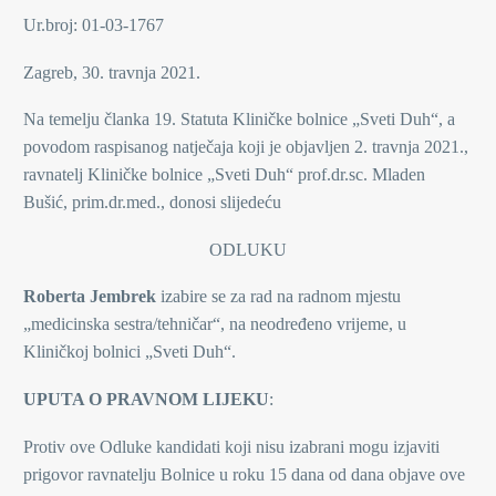
Ur.broj: 01-03-1767
Zagreb, 30. travnja 2021.
Na temelju članka 19. Statuta Kliničke bolnice „Sveti Duh“, a
povodom raspisanog natječaja koji je objavljen 2. travnja 2021.,
ravnatelj Kliničke bolnice „Sveti Duh“ prof.dr.sc. Mladen
Bušić, prim.dr.med., donosi slijedeću
ODLUKU
Roberta Jembrek
izabire se za rad na radnom mjestu
„medicinska sestra/tehničar“, na neodređeno vrijeme, u
Kliničkoj bolnici „Sveti Duh“.
UPUTA O PRAVNOM LIJEKU
:
Protiv ove Odluke kandidati koji nisu izabrani mogu izjaviti
prigovor ravnatelju Bolnice u roku 15 dana od dana objave ove