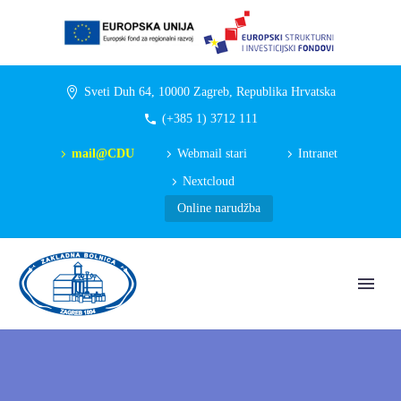
Sveti Duh 64, 10000 Zagreb, Republika Hrvatska
(+385 1) 3712 111
mail@CDU
Webmail stari
Intranet
Nextcloud
Online narudžba