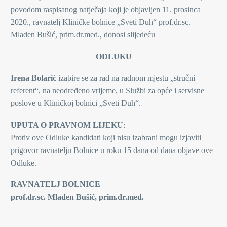
povodom raspisanog natječaja koji je objavljen 11. prosinca
2020., ravnatelj Kliničke bolnice „Sveti Duh“ prof.dr.sc.
Mladen Bušić, prim.dr.med., donosi slijedeću
ODLUKU
Irena Bolarić
izabire se za rad na radnom mjestu „stručni
referent“, na neodređeno vrijeme, u Službi za opće i servisne
poslove u Kliničkoj bolnici „Sveti Duh“.
UPUTA O PRAVNOM LIJEKU
:
Protiv ove Odluke kandidati koji nisu izabrani mogu izjaviti
prigovor ravnatelju Bolnice u roku 15 dana od dana objave ove
Odluke.
RAVNATELJ BOLNICE
prof.dr.sc. Mladen Bušić, prim.dr.med.