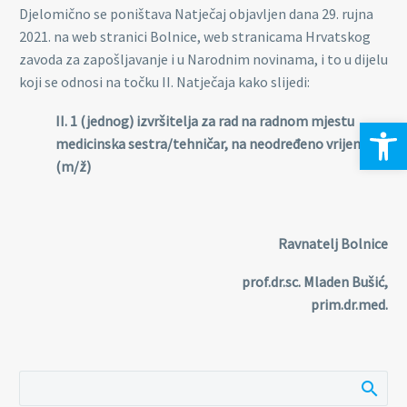
Djelomično se poništava Natječaj objavljen dana 29. rujna
2021. na web stranici Bolnice, web stranicama Hrvatskog
zavoda za zapošljavanje i u Narodnim novinama, i to u dijelu
koji se odnosi na točku II. Natječaja kako slijedi:
II. 1 (jednog) izvršitelja za rad na radnom mjestu
Open 
medicinska sestra/tehničar, na neodređeno vrijeme
(m/ž)
Ravnatelj Bolnice
prof.dr.sc. Mladen Bušić,
prim.dr.med.