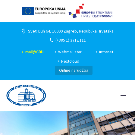
Sveti Duh 64, 10000 Zagreb, Republika Hrvatska
(+385 1) 3712 111
mail@CDU
Webmail stari
Intranet
Nextcloud
Online narudžba