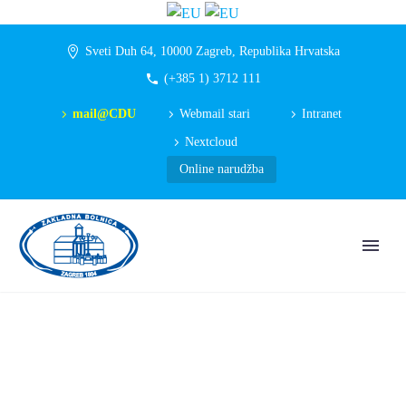
Sveti Duh 64, 10000 Zagreb, Republika Hrvatska
(+385 1) 3712 111
mail@CDU
Webmail stari
Intranet
Nextcloud
Online narudžba