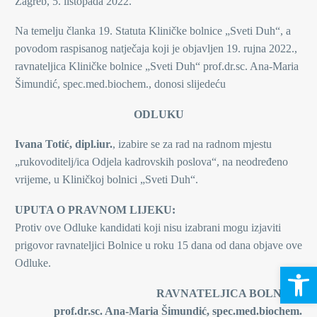
Zagreb, 5. listopada 2022.
Na temelju članka 19. Statuta Kliničke bolnice „Sveti Duh“, a
povodom raspisanog natječaja koji je objavljen 19. rujna 2022.,
ravnateljica Kliničke bolnice „Sveti Duh“ prof.dr.sc. Ana-Maria
Šimundić, spec.med.biochem., donosi slijedeću
ODLUKU
Ivana Totić, dipl.iur.
, izabire se za rad na radnom mjestu
„rukovoditelj/ica Odjela kadrovskih poslova“, na neodređeno
vrijeme, u Kliničkoj bolnici „Sveti Duh“.
UPUTA O PRAVNOM LIJEKU:
Protiv ove Odluke kandidati koji nisu izabrani mogu izjaviti
prigovor ravnateljici Bolnice u roku 15 dana od dana objave ove
Odluke.
Open 
RAVNATELJICA BOLNICE
prof.dr.sc. Ana-Maria Šimundić, spec.med.biochem.