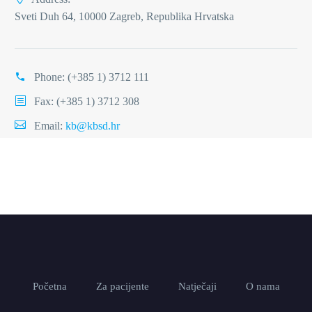
Sveti Duh 64, 10000 Zagreb, Republika Hrvatska
Phone:
(+385 1) 3712 111
Fax: (+385 1) 3712 308
Email:
kb@kbsd.hr
Početna
Za pacijente
Natječaji
O nama