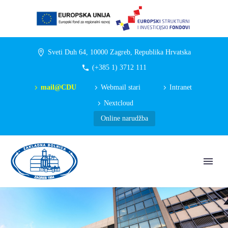
Sveti Duh 64, 10000 Zagreb, Republika Hrvatska
(+385 1) 3712 111
mail@CDU
Webmail stari
Intranet
Nextcloud
Online narudžba