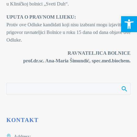
u Kliničkoj bolnici „Sveti Duh“.
Open 
UPUTA O PRAVNOM LIJEKU:
Protiv ove Odluke kandidati koji nisu izabrani mogu izjaviti
prigovor ravnateljici Bolnice u roku 15 dana od dana objave ove
Odluke.
RAVNATELJICA BOLNICE
prof.dr.sc. Ana-Maria Šimundić, spec.med.biochem.
KONTAKT
Address: