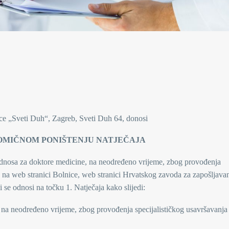
ice „Sveti Duh“, Zagreb, Sveti Duh 64, donosi
OMIČNOM PONIŠTENJU NATJEČAJA
odnosa za doktore medicine, na neodređeno vrijeme, zbog provođenja
. na web stranici Bolnice, web stranici Hrvatskog zavoda za zapošljava
ji se odnosi na točku 1. Natječaja kako slijedi:
na neodređeno vrijeme, zbog provođenja specijalističkog usavršavanja 