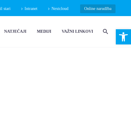
 stari
Intranet
Nextcloud
Online narudžba
Open 
NATJEČAJI
MEDIJI
VAŽNI LINKOVI