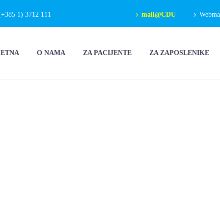
(+385 1) 3712 111
mail@CDU
Webmail
ČETNA
O NAMA
ZA PACIJENTE
ZA ZAPOSLENIKE