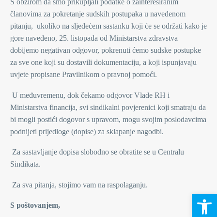
S obzirom da smo prikupljali podatke o zainteresiranim
članovima za pokretanje sudskih postupaka u navedenom
pitanju, ukoliko na sljedećem sastanku koji će se održati kako je
gore navedeno, 25. listopada od Ministarstva zdravstva
dobijemo negativan odgovor, pokrenuti ćemo sudske postupke
za sve one koji su dostavili dokumentaciju, a koji ispunjavaju
uvjete propisane Pravilnikom o pravnoj pomoći.
U međuvremenu, dok čekamo odgovor Vlade RH i
Ministarstva financija, svi sindikalni povjerenici koji smatraju da
bi mogli postići dogovor s upravom, mogu svojim poslodavcima
podnijeti prijedloge (dopise) za sklapanje nagodbi.
Za sastavljanje dopisa slobodno se obratite se u Centralu
Sindikata.
Za sva pitanja, stojimo vam na raspolaganju.
Open 
S poštovanjem,