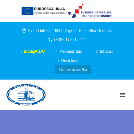
Sveti Duh 64, 10000 Zagreb, Republika Hrvatska
(+385 1) 3712 111
mail@CDU
Webmail stari
Intranet
Nextcloud
Online narudžba