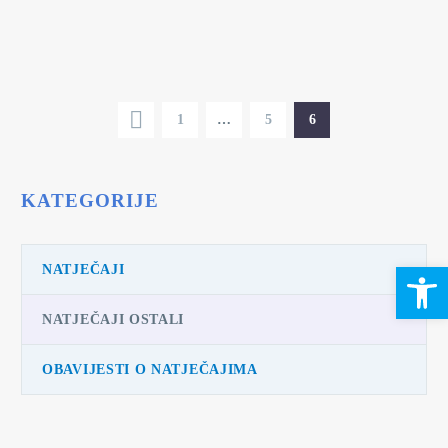
1
…
5
6
KATEGORIJE
Open 
NATJEČAJI
NATJEČAJI OSTALI
OBAVIJESTI O NATJEČAJIMA