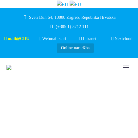
Sveti Duh 64, 10000 Zagreb, Republika Hrvatska
(+385 1) 3712 111
mail@CDU
Webmail stari
Intranet
Nextcloud
Online narudžba
NATJEČAJI OSTALI