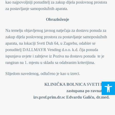
kao najpovoljniji ponuditelj za zakup dijela poslovnog prostora
za postavljanje samoposlužnih aparata.
Obrazloženje
Na temelju objavljenog javnog natječaja za dostavu ponuda za
zakup dijela poslovnog prostora za postavljanje samoposlužnih
aparata, na lokaciji Sveti Duh 64, u Zagrebu, odabire se
ponuditelj DALLMAYR Vending d.o.o. k.d. čija ponuda
ispunjava uvjete i zahtjeve iz Poziva na dostavu ponuda te je
rangiran na 1. mjestu u skladu sa odabranim kriterijima.
Slijedom navedenog, odlučeno je kao u izreci.
Open 
KLINIČKA BOLNICA SVETI DUH
zastupana po ravnatelju,
izv.prof.prim.dr.sc Edvardu Galiću, dr.med.