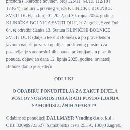
prostora („Narodne novine“, broj 125/11, 64/15, 112/18 i
123/24) i odluci Upravnog vijeća KLINIČKE BOLNICE
SVETI DUH, ur.broj: 01-2052, od 30. rujna 2024. godine,
KLINIČKA BOLNICA SVETI DUH, iz Zagreba, Sveti Duh
64, te odredbi članka 13. Statuta KLINIČKE BOLNICE
SVETI DUH (dalje u tekstu: Bolnica), a po provedenom
javnom natječaju za zakup dijela poslovnog prostora za
postavljanje samoposlužnih aparata prikupljanjem pisanih
ponuda, objavljen dana 12. lipnja 2025. godine, ravnatelj
Bolnice donio je sljedeću
ODLUKU
O ODABIRU PONUDITELJA ZA ZAKUP DIJELA
POSLOVNOG PROSTORA RADI POSTAVLJANJA
SAMOPOSLUŽNIH APARATA
Odabire se ponuditelj
DALLMAYR Vending d.o.o. k.d.
,
OIB: 320989723627, Samoborska cesta 253 A, 10000 Zagreb,