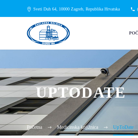
Sveti Duh 64, 10000 Zagreb, Republika Hrvatska
PO
UPTODATE
Početna
Medicinska knjižnica
UpToDate