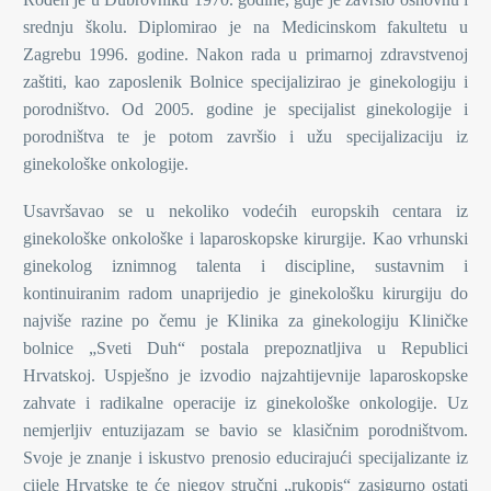
srednju školu. Diplomirao je na Medicinskom fakultetu u
Zagrebu 1996. godine. Nakon rada u primarnoj zdravstvenoj
zaštiti, kao zaposlenik Bolnice specijalizirao je ginekologiju i
porodništvo. Od 2005. godine je specijalist ginekologije i
porodništva te je potom završio i užu specijalizaciju iz
ginekološke onkologije.
Usavršavao se u nekoliko vodećih europskih centara iz
ginekološke onkološke i laparoskopske kirurgije. Kao vrhunski
ginekolog iznimnog talenta i discipline, sustavnim i
kontinuiranim radom unaprijedio je ginekološku kirurgiju do
najviše razine po čemu je Klinika za ginekologiju Kliničke
bolnice „Sveti Duh“ postala prepoznatljiva u Republici
Hrvatskoj. Uspješno je izvodio najzahtijevnije laparoskopske
zahvate i radikalne operacije iz ginekološke onkologije. Uz
nemjerljiv entuzijazam se bavio se klasičnim porodništvom.
Svoje je znanje i iskustvo prenosio educirajući specijalizante iz
cijele Hrvatske te će njegov stručni „rukopis“ zasigurno ostati