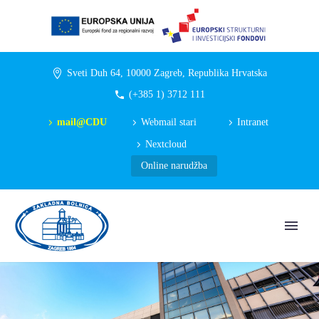
Sveti Duh 64, 10000 Zagreb, Republika Hrvatska
(+385 1) 3712 111
mail@CDU
Webmail stari
Intranet
Nextcloud
Online narudžba