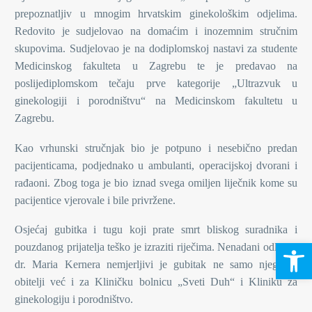
prepoznatljiv u mnogim hrvatskim ginekološkim odjelima.
Redovito je sudjelovao na domaćim i inozemnim stručnim
skupovima. Sudjelovao je na dodiplomskoj nastavi za studente
Medicinskog fakulteta u Zagrebu te je predavao na
poslijediplomskom tečaju prve kategorije „Ultrazvuk u
ginekologiji i porodništvu“ na Medicinskom fakultetu u
Zagrebu.
Kao vrhunski stručnjak bio je potpuno i nesebično predan
pacijenticama, podjednako u ambulanti, operacijskoj dvorani i
rađaoni. Zbog toga je bio iznad svega omiljen liječnik kome su
pacijentice vjerovale i bile privržene.
Osjećaj gubitka i tugu koji prate smrt bliskog suradnika i
Open 
pouzdanog prijatelja teško je izraziti riječima. Nenadani odlazak
dr. Maria Kernera nemjerljivi je gubitak ne samo njegovoj
obitelji već i za Kliničku bolnicu „Sveti Duh“ i Kliniku za
ginekologiju i porodništvo.