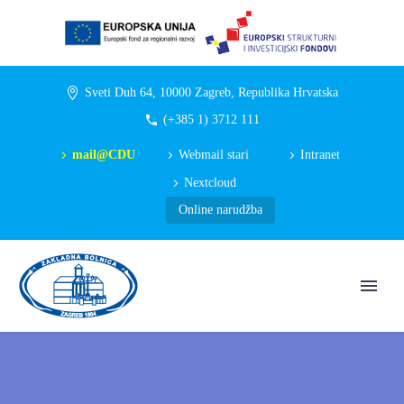
Sveti Duh 64, 10000 Zagreb, Republika Hrvatska
(+385 1) 3712 111
mail@CDU
Webmail stari
Intranet
Nextcloud
Online narudžba