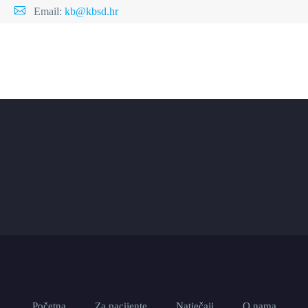
Email:
kb@kbsd.hr
Početna
Za pacijente
Natječaji
O nama