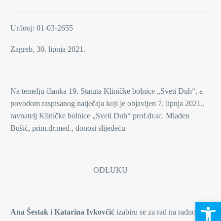
Ur.broj: 01-03-2655
Zagreb, 30. lipnja 2021.
Na temelju članka 19. Statuta Kliničke bolnice „Sveti Duh“, a
povodom raspisanog natječaja koji je objavljen 7. lipnja 2021.,
ravnatelj Kliničke bolnice „Sveti Duh“ prof.dr.sc. Mladen
Bušić, prim.dr.med., donosi slijedeću
ODLUKU
Open 
Ana Šestak i Katarina Ivkovčić
izabiru se za rad na radnom