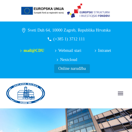
Sveti Duh 64, 10000 Zagreb, Republika Hrvatska
(+385 1) 3712 111
mail@CDU
Webmail stari
Intranet
Nextcloud
Online narudžba