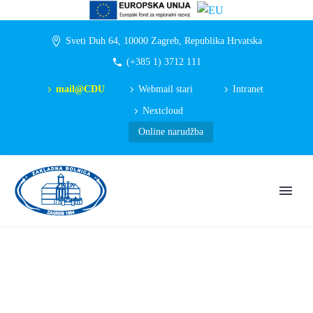
Sveti Duh 64, 10000 Zagreb, Republika Hrvatska
(+385 1) 3712 111
mail@CDU
Webmail stari
Intranet
Nextcloud
Online narudžba