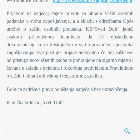
web stranice Bolnice –
http://www.kbsd.hr/Natjecaji-zaposlenja
Prijavom na natječaj dajete privolu za obradu Vaših osobnih
podataka u svrhu zapošljavanja, a u skladu s odredbama Opće
uredbe o zaštiti osobnih podataka. KB“Sveti Duh“ jamči
svakom prijavljenom kandidatu da će dostavljenu
dokumentaciju koristiti isključivo u svrhu provođenja postupka
zapošljavanja. Sve pristigle prijave adekvatno će biti zaštićene
od pristupa neovlaštenih osoba te pohranjene na sigurno mjesto i
čuvane u skladu s uvjetima i rokovima predviđenim Pravilnikom
o zaštiti i obradi arhivskog i registrurnog gradiva.
Bolnica zadržava pravo poništenja natječaja bez obrazloženja.
Klinička bolnica „Sveti Duh“