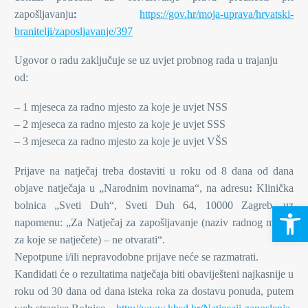
zapošljavanju
:
https://gov.hr/moja-uprava/hrvatski-
branitelji/zaposljavanje/397
Ugovor o radu zaključuje se uz uvjet probnog rada u trajanju
od:
– 1 mjeseca za radno mjesto za koje je uvjet NSS
– 2 mjeseca za radno mjesto za koje je uvjet SSS
– 3 mjeseca za radno mjesto za koje je uvjet VŠS
Prijave na natječaj treba dostaviti u roku od 8 dana od dana
objave natječaja u „Narodnim novinama“, na adresu
:
Klinička
bolnica „Sveti Duh“, Sveti Duh 64, 10000 Zagreb, uz
Open 
napomenu: „Za Natječaj za zapošljavanje (naziv radnog mjesta
za koje se natječete) – ne otvarati“.
Nepotpune i/ili nepravodobne prijave neće se razmatrati.
Kandidati će o rezultatima natječaja biti obaviješteni najkasnije u
roku od 30 dana od dana isteka roka za dostavu ponuda, putem