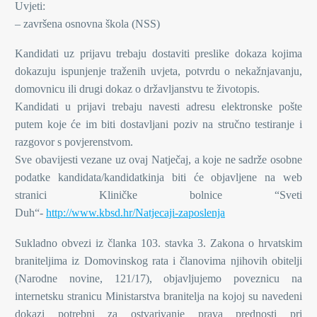
Uvjeti:
– završena osnovna škola (NSS)
Kandidati uz prijavu trebaju dostaviti preslike dokaza kojima
dokazuju ispunjenje traženih uvjeta, potvrdu o nekažnjavanju,
domovnicu ili drugi dokaz o državljanstvu te životopis.
Kandidati u prijavi trebaju navesti adresu elektronske pošte
putem koje će im biti dostavljani poziv na stručno testiranje i
razgovor s povjerenstvom.
Sve obavijesti vezane uz ovaj Natječaj, a koje ne sadrže osobne
podatke kandidata/kandidatkinja biti će objavljene na web
stranici Kliničke bolnice “Sveti
Duh“-
http://www.kbsd.hr/Natjecaji-zaposlenja
Sukladno obvezi iz članka 103. stavka 3. Zakona o hrvatskim
braniteljima iz Domovinskog rata i članovima njihovih obitelji
(Narodne novine, 121/17), objavljujemo poveznicu na
internetsku stranicu Ministarstva branitelja na kojoj su navedeni
dokazi potrebni za ostvarivanje prava prednosti pri