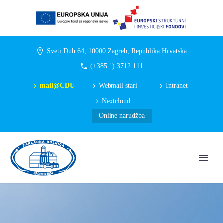
Sveti Duh 64, 10000 Zagreb, Republika Hrvatska
(+385 1) 3712 111
mail@CDU
Webmail stari
Intranet
Nextcloud
Online narudžba