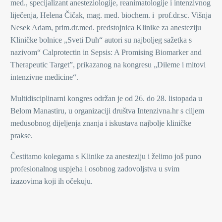
med., specijalizant anesteziologije, reanimatologije i intenzivnog
liječenja, Helena Čičak, mag. med. biochem. i prof.dr.sc. Višnja
Nesek Adam, prim.dr.med. predstojnica Klinike za anesteziju
Kliničke bolnice „Sveti Duh“ autori su najboljeg sažetka s
nazivom“ Calprotectin in Sepsis: A Promising Biomarker and
Therapeutic Target”, prikazanog na kongresu „Dileme i mitovi
intenzivne medicine“.
Multidisciplinarni kongres održan je od 26. do 28. listopada u
Belom Manastiru, u organizaciji društva Intenzivna.hr s ciljem
međusobnog dijeljenja znanja i iskustava najbolje kliničke
prakse.
Čestitamo kolegama s Klinike za anesteziju i želimo još puno
profesionalnog uspjeha i osobnog zadovoljstva u svim
izazovima koji ih očekuju.