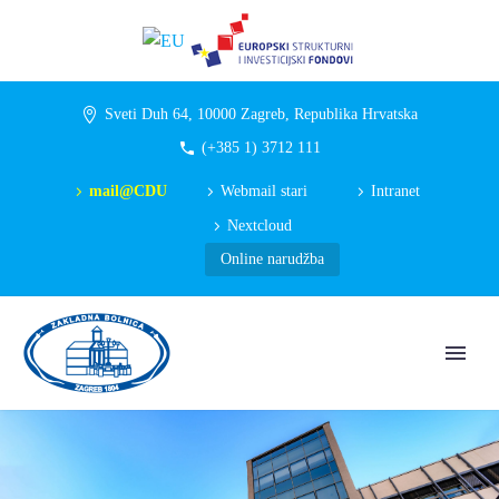
Sveti Duh 64, 10000 Zagreb, Republika Hrvatska
(+385 1) 3712 111
mail@CDU
Webmail stari
Intranet
Nextcloud
Online narudžba