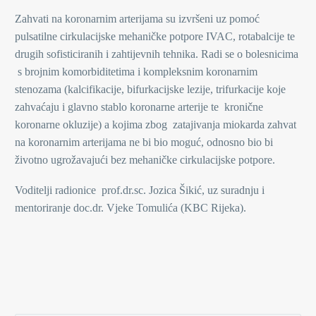
Zahvati na koronarnim arterijama su izvršeni uz pomoć
pulsatilne cirkulacijske mehaničke potpore IVAC, rotabalcije te
drugih sofisticiranih i zahtijevnih tehnika. Radi se o bolesnicima
s brojnim komorbiditetima i kompleksnim koronarnim
stenozama (kalcifikacije, bifurkacijske lezije, trifurkacije koje
zahvaćaju i glavno stablo koronarne arterije te kronične
koronarne okluzije) a kojima zbog zatajivanja miokarda zahvat
na koronarnim arterijama ne bi bio moguć, odnosno bio bi
životno ugrožavajući bez mehaničke cirkulacijske potpore.
Voditelji radionice prof.dr.sc. Jozica Šikić, uz suradnju i
mentoriranje doc.dr. Vjeke Tomulića (KBC Rijeka).