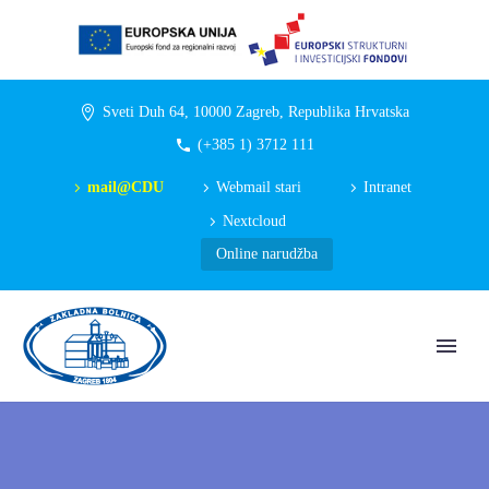
Sveti Duh 64, 10000 Zagreb, Republika Hrvatska
(+385 1) 3712 111
mail@CDU
Webmail stari
Intranet
Nextcloud
Online narudžba