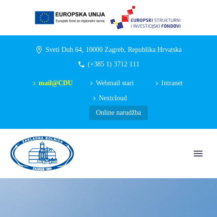
Sveti Duh 64, 10000 Zagreb, Republika Hrvatska
(+385 1) 3712 111
mail@CDU
Webmail stari
Intranet
Nextcloud
Online narudžba