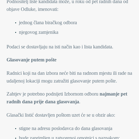
Podnositelj liste kandidata može, u roku od pet radnih dana od
objave Odluke, imenovati:
jednog člana biračkog odbora
njegovog zamjenika
Podaci se dostavljaju na isti način kao i lista kandidata.
Glasovanje putem pošte
Radnici koji na dan izbora neće biti na radnom mjestu ili rade na
udaljenoj lokaciji mogu zatražiti glasovanje putem pošte.
Zahtjev je potrebno podnijeti Izbornom odboru
najmanje pet
radnih dana prije dana glasovanja
.
Glasački listić dostavljen poštom uzet će se u obzir ako:
stigne na adresu poslodavca do dana glasovanja
bude zaprimljen u zatvorenoj omotnici s naznakom: