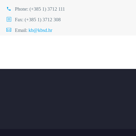
Phone:
(+385 1) 3712 111
Fax: (+385 1) 3712 308
Email:
kb@kbsd.hr