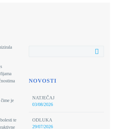
izirala
 s
ofijama
NOVOSTI
ćnostima
NATJEČAJ
 čime je
03/08/2026
olesti te
ODLUKA
29/07/2026
eraktivne