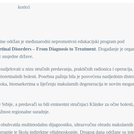
odine održan je međunarodni nepromotivni edukacijski program pod
etinal Disorders – From Diagnosis to Treatment
. Događanje je organ
z susjedne države.
djelovati u nizu stručnih predavanja, praktičnih radionica i operacija,
ioretinalnih bolesti. Posebna pažnja bila je posvećena nasljednim distr
a oka, biomarkerima u liječenju makularnih degeneracija te novim mogu
rbije, a predavači su bili eminentni stručnjaci Klinike za očne bolesti,
žnost regionalne suradnje.
 obuhvatila multimodalnu dijagnostiku, ultrazvučnu obradu makularnih b
e terapije te škola indirektne oftalmoskopije. Drugog dana održane su int