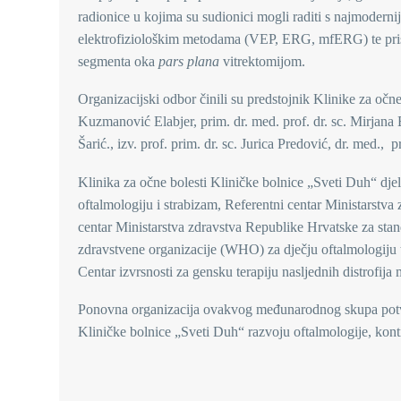
radionice u kojima su sudionici mogli raditi s najmoderni
elektrofiziološkim metodama (VEP, ERG, mfERG) te prisustv
segmenta oka
pars plana
vitrektomijom.
Organizacijski odbor činili su predstojnik Klinike za očne 
Kuzmanović Elabjer, prim. dr. med. prof. dr. sc. Mirjana B
Šarić., izv. prof. prim. dr. sc. Jurica Predović, dr. med.,
Klinika za očne bolesti Kliničke bolnice „Sveti Duh“ dje
oftalmologiju i strabizam, Referentni centar Ministarstva
centar Ministarstva zdravstva Republike Hrvatske za stand
zdravstvene organizacije (WHO) za dječju oftalmologiju t
Centar izvrsnosti za gensku terapiju nasljednih distrofija 
Ponovna organizacija ovakvog međunarodnog skupa potvrda
Kliničke bolnice „Sveti Duh“ razvoju oftalmologije, kon