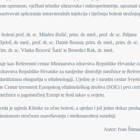
jom opremom, vježbati tehnike ultrazvuka i mikroperimetrije, upoznati s
ovati apliciranju intravitrealnih injekcija i liječenju bolesti stražnje
bolesti prof. dr. sc. Mladen Bušić, prim. dr. med., prof. dr. sc. Biljana
jeloš, dr. med., prof. dr. sc. Damir Bosnar, prim. dr. med., prim. dr. sc
 prim. dr. sc. Vlatka Brzović Šarić te Benedict Rak, dr. med.
luje kao Referentni centar Ministarstva zdravstva Republike Hrvatske z
 zdravstva Republike Hrvatske za nasljedne distrofije mrežnice te Refere
ardiziranu ehografiju u oftalmologiji. Ujedno je i suradni centar Svjet
e Centar izvrsnosti Europskog oftalmološkog društva (SOE) i prvi certi
mrežnice u jugoistočnoj Europi te šesti takav u svijetu.
 je ugleda Klinike za očne bolesti, a ujedno i još jedan dokaz preda
tinuiranom stručnom usavršavanju i međunarodnoj suradnji.
Autor: Ivan Štimac