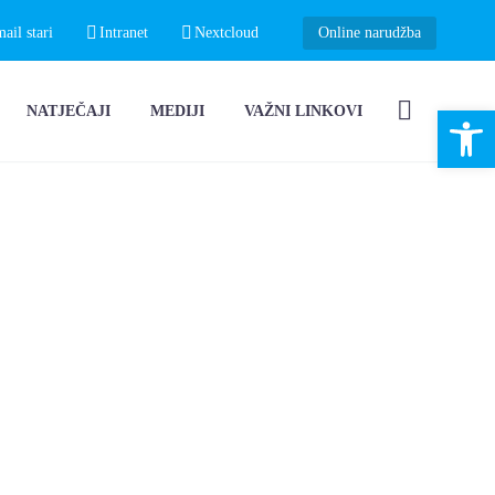
il stari
Intranet
Nextcloud
Online narudžba
Open 
NATJEČAJI
MEDIJI
VAŽNI LINKOVI