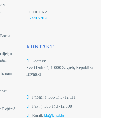
e s
g
ODLUKA
24/07/2026
. Borna
KONTAKT
a dječju
ntni
Address:
ske
Sveti Duh 64, 10000 Zagreb, Republika
ficirani
Hrvatska
nosti
Phone:
(+385 1) 3712 111
Fax: (+385 1) 3712 308
 Rojtinić
Email:
kb@kbsd.hr