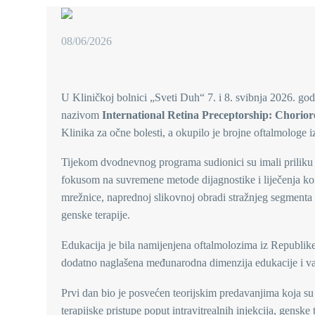
08/06/2026
U Kliničkoj bolnici „Sveti Duh“ 7. i 8. svibnja 2026. g
nazivom
International Retina Preceptorship: Chorior
Klinika za očne bolesti, a okupilo je brojne oftalmologe i
Tijekom dvodnevnog programa sudionici su imali priliku su
fokusom na suvremene metode dijagnostike i liječenja kor
mrežnice, naprednoj slikovnoj obradi stražnjeg segment
genske terapije.
Edukacija je bila namijenjena oftalmolozima iz Republike S
dodatno naglašena međunarodna dimenzija edukacije i va
Prvi dan bio je posvećen teorijskim predavanjima koja su
terapijske pristupe poput intravitrealnih injekcija, gensk