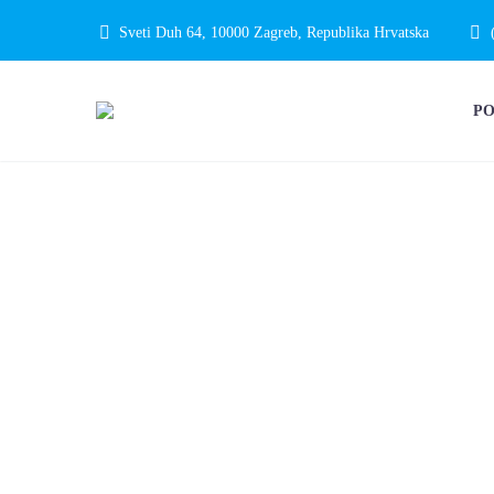
Sveti Duh 64, 10000 Zagreb, Republika Hrvatska
P
MEĐUNARO
NEPROMOTI
EDUKACIJS