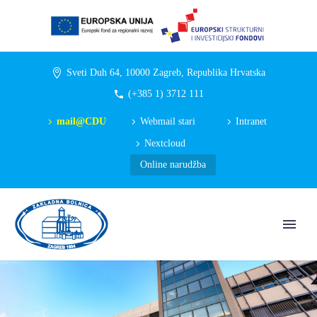
Sveti Duh 64, 10000 Zagreb, Republika Hrvatska
(+385 1) 3712 111
mail@CDU
Webmail stari
Intranet
Nextcloud
Online narudžba