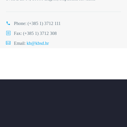
Phone:
(+385 1) 3712 111
Fax: (+385 1) 3712 308
Email:
kb@kbsd.hr