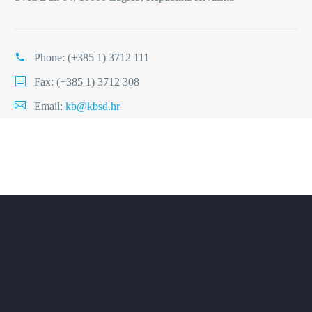
Phone:
(+385 1) 3712 111
Fax: (+385 1) 3712 308
Email:
kb@kbsd.hr