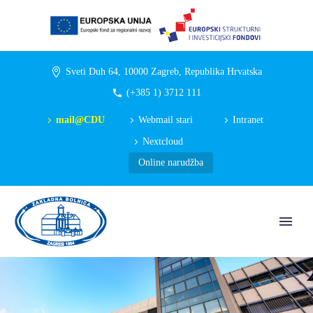
Sveti Duh 64, 10000 Zagreb, Republika Hrvatska
(+385 1) 3712 111
mail@CDU
Webmail stari
Intranet
Nextcloud
Online narudžba