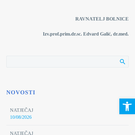
RAVNATELJ BOLNICE
Izv.prof.prim.dr.sc. Edvard Galić, dr.med.
NOVOSTI
Open 
NATJEČAJ
10/08/2026
NATJEČAJ