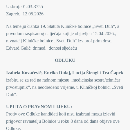
Ur.broj: 01-03-3755
Zagreb, 12.05.2026.
Na temelju članka 19. Statuta Kliničke bolnice „Sveti Duh“, a
povodom raspisanog natječaja koji je objavljen 15.04.2026.,
ravnatelj Kliničke bolnice „Sveti Duh“ izv.prof.prim.dr.sc.
Edvard Galić, dr.med., donosi sljedeću
ODLUKU
Izabela Kovačević, Enriko Dulaj, Lucija Štengl i Tea Čapek
izabiru se za rad na radnom mjestu „medicinska sestra/tehničar
prvostupnik“, na neodređeno vrijeme, u Kliničkoj bolnici „Sveti
Duh“.
UPUTA O PRAVNOM LIJEKU:
Protiv ove Odluke kandidati koji nisu izabrani mogu izjaviti
prigovor ravnatelju Bolnice u roku 8 dana od dana objave ove
Odluke.