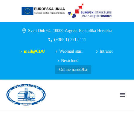
Sveti Duh 64, 10000 Zagreb, Republika Hrvatska
(+385 1) 3712 111
mail@CDU
Webmail stari
Intranet
Nextcloud
Online narudžba