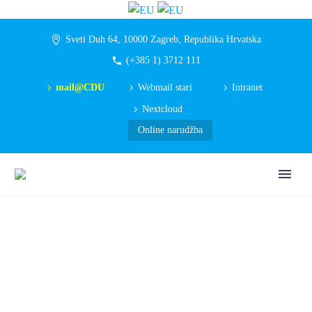
Sveti Duh 64, 10000 Zagreb, Republika Hrvatska
(+385 1) 3712 111
mail@CDU
Webmail stari
Intranet
Nextcloud
Online narudžba