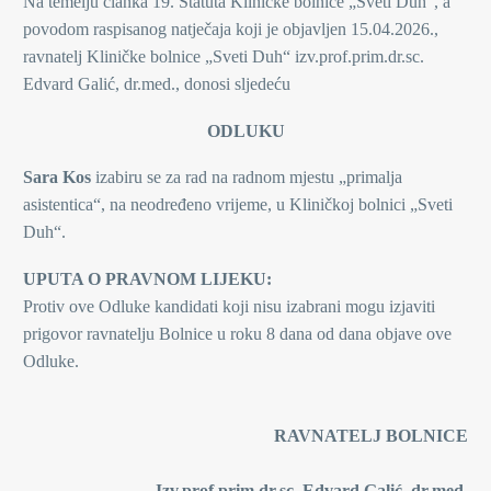
Na temelju članka 19. Statuta Kliničke bolnice „Sveti Duh“, a
povodom raspisanog natječaja koji je objavljen 15.04.2026.,
ravnatelj Kliničke bolnice „Sveti Duh“ izv.prof.prim.dr.sc.
Edvard Galić, dr.med., donosi sljedeću
ODLUKU
Sara Kos
izabiru se za rad na radnom mjestu „primalja
asistentica“, na neodređeno vrijeme, u Kliničkoj bolnici „Sveti
Duh“.
UPUTA O PRAVNOM LIJEKU:
Protiv ove Odluke kandidati koji nisu izabrani mogu izjaviti
prigovor ravnatelju Bolnice u roku 8 dana od dana objave ove
Odluke.
RAVNATELJ BOLNICE
Izv.prof.prim.dr.sc. Edvard Galić, dr.med.