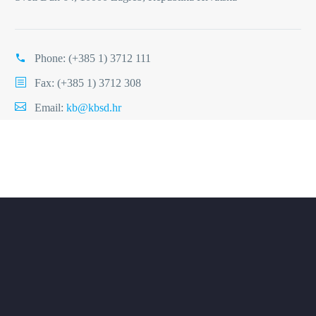
Phone:
(+385 1) 3712 111
Fax: (+385 1) 3712 308
Email:
kb@kbsd.hr