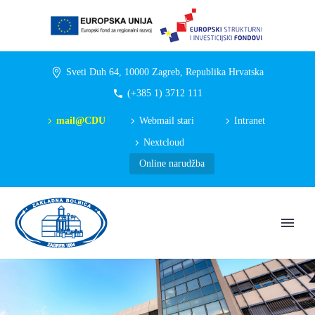
Sveti Duh 64, 10000 Zagreb, Republika Hrvatska
(+385 1) 3712 111
mail@CDU
Webmail stari
Intranet
Nextcloud
Online narudžba