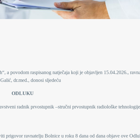
h“, a povodom raspisanog natječaja koji je objavljen 15.04.2026., ravna
Galić, dr.med., donosi sljedeću
ODLUKU
avstveni radnik prvostupnik –stručni prvostupnik radiološke tehnologije
viti prigovor ravnatelju Bolnice u roku 8 dana od dana objave ove Odlu