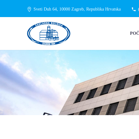
Sveti Duh 64, 10000 Zagreb, Republika Hrvatska
PO