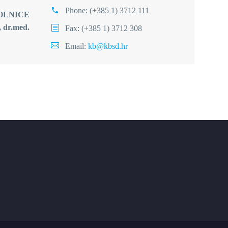
Phone:
(+385 1) 3712 111
CE
.med.
Fax: (+385 1) 3712 308
Email:
kb@kbsd.hr