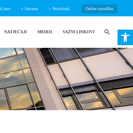
 stari
Intranet
Nextcloud
Online narudžba
Open 
NATJEČAJI
MEDIJI
VAŽNI LINKOVI