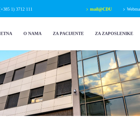
(+385 1) 3712 111
mail@CDU
Webmail
ČETNA
O NAMA
ZA PACIJENTE
ZA ZAPOSLENIKE