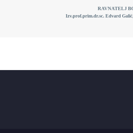
AVNATELJ BOLNI
rof.prim.dr.sc. Edvard Galić, dr